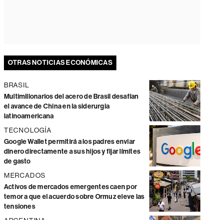
OTRAS NOTICIAS ECONÓMICAS
BRASIL
Multimillonarios del acero de Brasil desafían
el avance de China en la siderurgia
latinoamericana
TECNOLOGÍA
Google Wallet permitirá a los padres enviar
dinero directamente a sus hijos y fijar límites
de gasto
MERCADOS
Activos de mercados emergentes caen por
temor a que el acuerdo sobre Ormuz eleve las
tensiones