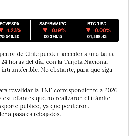
IBOVESPA
S&P/BMV IPC
BTC/USD
-1.23%
-0.19%
-0.00%
175,546.36
66,396.15
64,389.43
erior de Chile pueden acceder a una tarifa
 24 horas del día, con la Tarjeta Nacional
 intransferible. No obstante, para que siga
para revalidar la TNE correspondiente a 2026
os estudiantes que no realizaron el trámite
nsporte público, ya que perdieron,
er a pasajes rebajados.