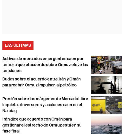
LAS ÚLTIMAS
Activos de mercados emergentes caen por
temor a que el acuerdo sobre Ormuz eleve las
tensiones
Dudas sobre el acuerdo entre Irán y Omán
para reabrir Ormuz impulsan al petróleo
Presión sobre los márgenes de MercadoLibre
inquieta a inversores y acciones caen en el
Nasdaq
Irán dice que acuerdo con Omán para
gestionar el estrecho de Ormuz está en su
fase final