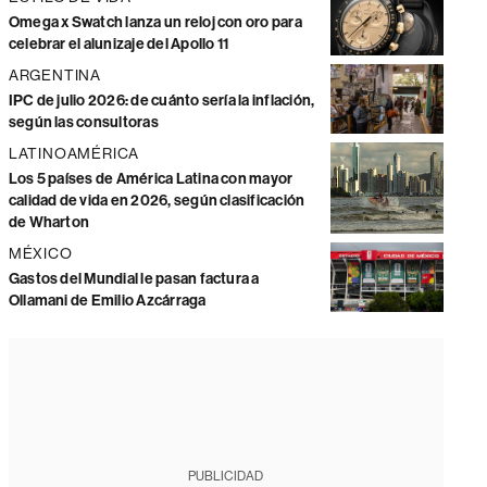
Omega x Swatch lanza un reloj con oro para
celebrar el alunizaje del Apollo 11
ARGENTINA
IPC de julio 2026: de cuánto sería la inflación,
según las consultoras
LATINOAMÉRICA
Los 5 países de América Latina con mayor
calidad de vida en 2026, según clasificación
de Wharton
MÉXICO
Gastos del Mundial le pasan factura a
Ollamani de Emilio Azcárraga
PUBLICIDAD