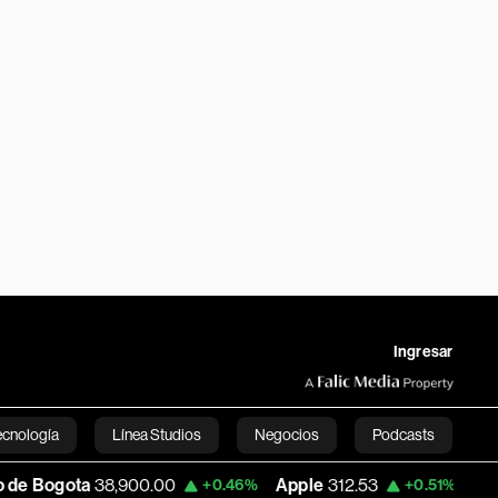
Ingresar
ecnología
Línea Studios
Negocios
Podcasts
8,900.00
Apple
312.53
USD COP
3,159.3
+0.46%
+0.51%
English