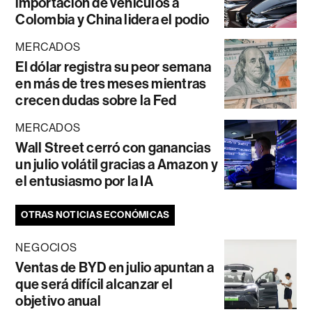
importación de vehículos a
Colombia y China lidera el podio
MERCADOS
El dólar registra su peor semana
en más de tres meses mientras
crecen dudas sobre la Fed
MERCADOS
Wall Street cerró con ganancias
un julio volátil gracias a Amazon y
el entusiasmo por la IA
OTRAS NOTICIAS ECONÓMICAS
NEGOCIOS
Ventas de BYD en julio apuntan a
que será difícil alcanzar el
objetivo anual