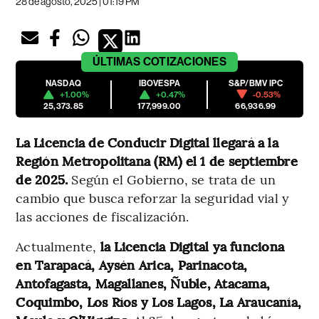
28 de agosto, 2025 | 01:19 PM
ÚLTIMAS
COTIZACIONES
NASDAQ
IBOVESPA
S&P/BMV IPC
+1.00%
+0.47%
-0.53%
25,373.85
177,999.00
66,936.99
La Licencia de Conducir Digital llegará a la
Región Metropolitana (RM) el 1 de septiembre
de 2025.
Según el Gobierno, se trata de un
cambio que busca reforzar la seguridad vial y
las acciones de fiscalización.
Actualmente,
la Licencia Digital ya funciona
en Tarapacá, Aysén Arica, Parinacota,
Antofagasta, Magallanes, Ñuble, Atacama,
Coquimbo, Los Ríos y Los Lagos, La Araucanía,