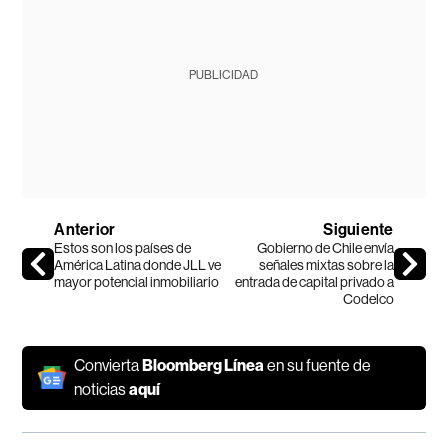
PUBLICIDAD
Anterior
Siguiente
Estos son los países de
Gobierno de Chile envía
América Latina donde JLL ve
señales mixtas sobre la
mayor potencial inmobiliario
entrada de capital privado a
Codelco
Convierta
Bloomberg Línea
en su fuente de
noticias
aquí