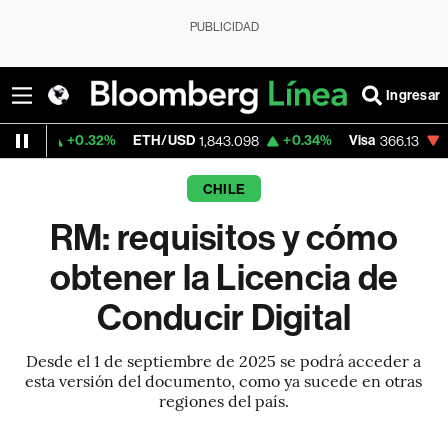
PUBLICIDAD
Ingresar
.32%
ETH/USD
+0.34%
Visa
-0.04%
Mer
1,843.098
366.13
CHILE
RM: requisitos y cómo
obtener la Licencia de
Conducir Digital
Desde el 1 de septiembre de 2025 se podrá acceder a
esta versión del documento, como ya sucede en otras
regiones del país.