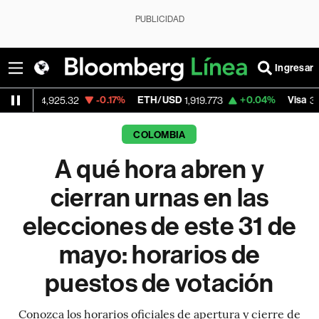
PUBLICIDAD
Ingresar
-0.17%
ETH/USD
+0.04%
Visa
-2
925.32
1,919.773
362.50
COLOMBIA
A qué hora abren y
cierran urnas en las
elecciones de este 31 de
mayo: horarios de
puestos de votación
Conozca los horarios oficiales de apertura y cierre de