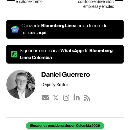
el calor extremo
con foco en inversión,
empresa y empleo
Convierta
Bloomberg Línea
en su fuente de
noticias
aquí
Síguenos en el canal
WhatsApp
de
Bloomberg
Línea Colombia
Daniel Guerrero
Deputy Editor
Temas de este artículo
Elecciones presidenciales en Colombia 2026