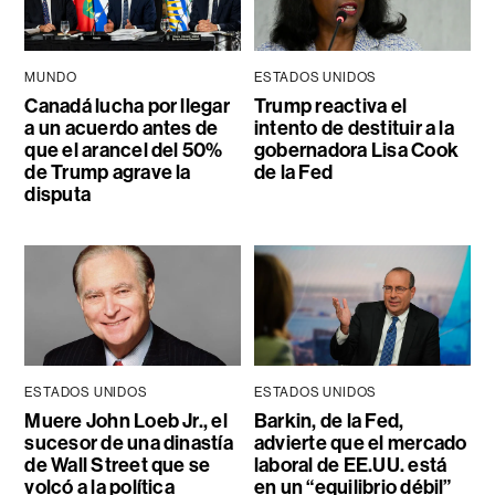
MUNDO
ESTADOS UNIDOS
Canadá lucha por llegar
Trump reactiva el
a un acuerdo antes de
intento de destituir a la
que el arancel del 50%
gobernadora Lisa Cook
de Trump agrave la
de la Fed
disputa
ESTADOS UNIDOS
ESTADOS UNIDOS
Muere John Loeb Jr., el
Barkin, de la Fed,
sucesor de una dinastía
advierte que el mercado
de Wall Street que se
laboral de EE.UU. está
volcó a la política
en un “equilibrio débil”