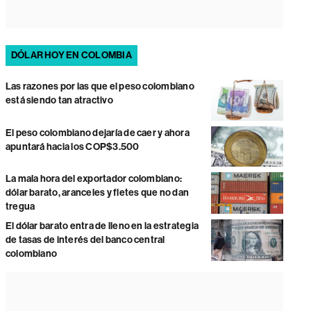
DÓLAR HOY EN COLOMBIA
Las razones por las que el peso colombiano
está siendo tan atractivo
El peso colombiano dejaría de caer y ahora
apuntará hacia los COP$3.500
La mala hora del exportador colombiano:
dólar barato, aranceles y fletes que no dan
tregua
El dólar barato entra de lleno en la estrategia
de tasas de interés del banco central
colombiano