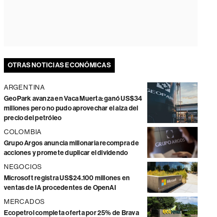
OTRAS NOTICIAS ECONÓMICAS
ARGENTINA
GeoPark avanza en Vaca Muerta: ganó US$34
millones pero no pudo aprovechar el alza del
precio del petróleo
COLOMBIA
Grupo Argos anuncia millonaria recompra de
acciones y promete duplicar el dividendo
NEGOCIOS
Microsoft registra US$24.100 millones en
ventas de IA procedentes de OpenAI
MERCADOS
Ecopetrol completa oferta por 25% de Brava