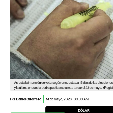
Así está la intención de voto, según encuestas, a 15 días de las eleccion
y la última encuesta podrá publicarse a más tardar el 23 de mayo.
(Regist
Por
Daniel Guerrero
14 de mayo, 2026 | 09:30 AM
DÓLAR