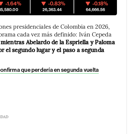
-1.64%
-0.83%
-0.18%
15,580.00
26,363.44
64,666.56
iones presidenciales de Colombia en 2026,
orama cada vez más definido: Iván Cepeda
, mientras Abelardo de la Espriella y Paloma
r el segundo lugar y el paso a segunda
onfirma que perdería en segunda vuelta
IDAD