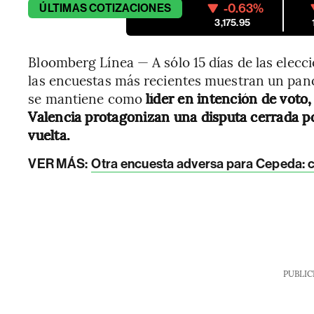
-0.63%
ÚLTIMAS
COTIZACIONES
3,175.95
Bloomberg Línea — A sólo 15 días de las elecc
las encuestas más recientes muestran un pan
se mantiene como
líder en intención de voto
Valencia protagonizan una disputa cerrada po
vuelta.
VER MÁS:
Otra encuesta adversa para Cepeda: c
PUBLIC