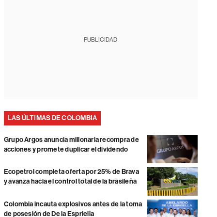
PUBLICIDAD
LAS ÚLTIMAS DE COLOMBIA
Grupo Argos anuncia millonaria recompra de
acciones y promete duplicar el dividendo
Ecopetrol completa oferta por 25% de Brava
y avanza hacia el control total de la brasileña
Colombia incauta explosivos antes de la toma
de posesión de De la Espriella