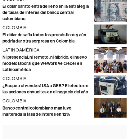
El dólar barato entra de lleno en la estrategia
de tasas de interés del banco central
colombiano
COLOMBIA
El dólar desafía todos los pronósticos y aún
podría dar otra sorpresa en Colombia
LATINOAMÉRICA
Ni presencial, ni remoto, ni híbrido: el nuevo
modelo laboral que WeWork ve crecer en
Latinoamérica
COLOMBIA
¿Ecopetrol venderá ISA a GEB? El efecto en
las acciones envueltas en el negocio del año
COLOMBIA
Banco central colombiano mantuvo
inalterada la tasa de interés en 12%