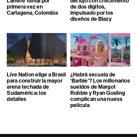
Lamine Yamal por
del lujo con crecimiento
primera vez en
de dos dígitos,
Cartagena, Colombia
impulsado por los
diseños de Blazy
Live Nation elige a Brasil
¿Habrá secuela de
para construir la mayor
‘Barbie’? Los millonarios
arena techada de
sueldos de Margot
Sudamérica: los
Robbie y Ryan Gosling
detalles
complican una nueva
película