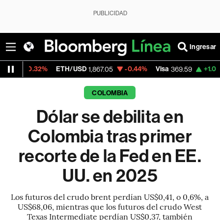
PUBLICIDAD
Ingresar
2%
ETH/USD
-0.44%
Visa
+1.07%
Mercado
1,867.05
369.59
COLOMBIA
Dólar se debilita en
Colombia tras primer
recorte de la Fed en EE.
UU. en 2025
Los futuros del crudo brent perdían US$0,41, o 0,6%, a
US$68,06, mientras que los futuros del crudo West
Texas Intermediate perdían US$0,37, también