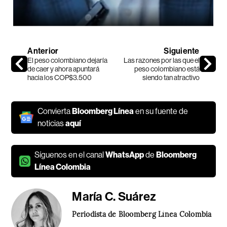
Anterior
Siguiente
El peso colombiano dejaría
Las razones por las que el
de caer y ahora apuntará
peso colombiano está
hacia los COP$3.500
siendo tan atractivo
Convierta
Bloomberg Línea
en su fuente de
noticias
aquí
Síguenos en el canal
WhatsApp
de
Bloomberg
Línea Colombia
María C. Suárez
Periodista de Bloomberg Línea Colombia