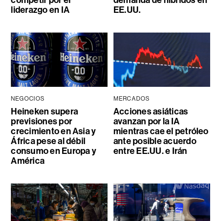
competir por el
demanda de híbridos en
liderazgo en IA
EE.UU.
NEGOCIOS
MERCADOS
Heineken supera
Acciones asiáticas
previsiones por
avanzan por la IA
crecimiento en Asia y
mientras cae el petróleo
África pese al débil
ante posible acuerdo
consumo en Europa y
entre EE.UU. e Irán
América