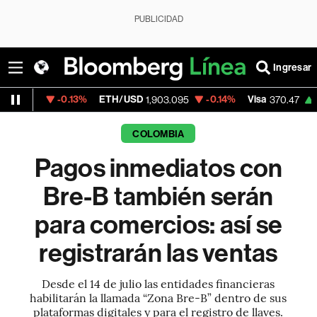
PUBLICIDAD
Ingresar
0.13%
ETH/USD
-0.14%
Visa
+0.52%
Mer
1,903.095
370.47
COLOMBIA
Pagos inmediatos con
Bre-B también serán
para comercios: así se
registrarán las ventas
Desde el 14 de julio las entidades financieras
habilitarán la llamada “Zona Bre-B” dentro de sus
plataformas digitales y para el registro de llaves.