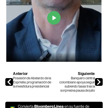
Anterior
Siguiente
Posesión de Abelardo de la
Banquero central
Espriella: programación de
colombiano apoya seguir
la investidura presidencial
subiendo tasas tras la
sorpresiva pausa de julio
Convierta
Bloomberg Línea
en su fuente de