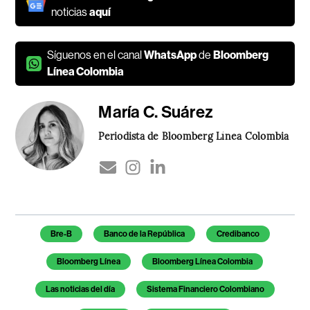
noticias
aquí
Síguenos en el canal
WhatsApp
de
Bloomberg
Línea Colombia
María C. Suárez
Periodista de Bloomberg Línea Colombia
Temas de este artículo
Bre-B
Banco de la República
Credibanco
Bloomberg Línea
Bloomberg Línea Colombia
Las noticias del día
Sistema Financiero Colombiano