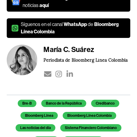
noticias
aquí
Síguenos en el canal
WhatsApp
de
Bloomberg
Línea Colombia
María C. Suárez
Periodista de Bloomberg Línea Colombia
Temas de este artículo
Bre-B
Banco de la República
Credibanco
Bloomberg Línea
Bloomberg Línea Colombia
Las noticias del día
Sistema Financiero Colombiano