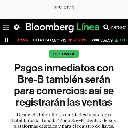
PUBLICIDAD
Ingresar
6%
ETH/USD
-0.20%
Visa
+1.07%
Mercado
1,871.715
369.59
COLOMBIA
Pagos inmediatos con
Bre-B también serán
para comercios: así se
registrarán las ventas
Desde el 14 de julio las entidades financieras
habilitarán la llamada “Zona Bre-B” dentro de sus
plataformas digitales y para el registro de llaves.