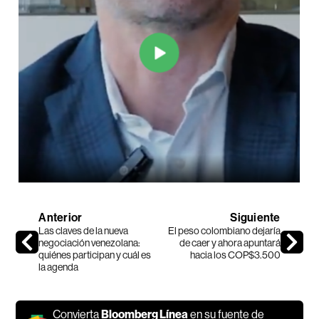
Anterior
Siguiente
Las claves de la nueva
El peso colombiano dejaría
negociación venezolana:
de caer y ahora apuntará
quiénes participan y cuál es
hacia los COP$3.500
la agenda
Convierta
Bloomberg Línea
en su fuente de