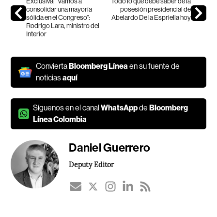
Exclusiva: “Vamos a
Todo lo que debe saber de la
consolidar una mayoría
posesión presidencial de
sólida en el Congreso”:
Abelardo De la Espriella hoy
Rodrigo Lara, ministro del
Interior
Convierta
Bloomberg Línea
en su fuente de
noticias
aquí
Síguenos en el canal
WhatsApp
de
Bloomberg
Línea Colombia
Daniel Guerrero
Deputy Editor