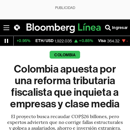
PUBLICIDAD
Ingresar
ETH/USD
+0.85%
Visa
-1.66%
MercadoL
1,922.035
364.32
COLOMBIA
Colombia apuesta por
una reforma tributaria
fiscalista que inquieta a
empresas y clase media
El proyecto busca recaudar COP$26 billones, pero
expertos advierten que no corrige fallas estructurales
y golpea a asalariados, ahorro e inversión extranjera.