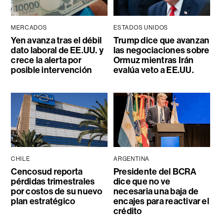
MERCADOS
ESTADOS UNIDOS
Yen avanza tras el débil
Trump dice que avanzan
dato laboral de EE.UU. y
las negociaciones sobre
crece la alerta por
Ormuz mientras Irán
posible intervención
evalúa veto a EE.UU.
CHILE
ARGENTINA
Cencosud reporta
Presidente del BCRA
pérdidas trimestrales
dice que no ve
por costos de su nuevo
necesaria una baja de
plan estratégico
encajes para reactivar el
crédito