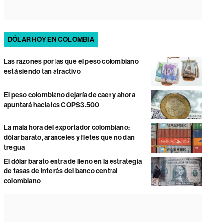
DÓLAR HOY EN COLOMBIA
Las razones por las que el peso colombiano
está siendo tan atractivo
El peso colombiano dejaría de caer y ahora
apuntará hacia los COP$3.500
La mala hora del exportador colombiano:
dólar barato, aranceles y fletes que no dan
tregua
El dólar barato entra de lleno en la estrategia
de tasas de interés del banco central
colombiano