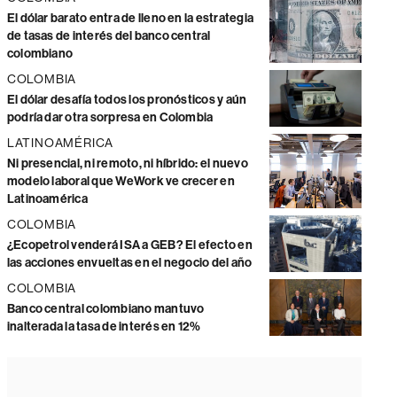
El dólar barato entra de lleno en la estrategia
de tasas de interés del banco central
colombiano
COLOMBIA
El dólar desafía todos los pronósticos y aún
podría dar otra sorpresa en Colombia
LATINOAMÉRICA
Ni presencial, ni remoto, ni híbrido: el nuevo
modelo laboral que WeWork ve crecer en
Latinoamérica
COLOMBIA
¿Ecopetrol venderá ISA a GEB? El efecto en
las acciones envueltas en el negocio del año
COLOMBIA
Banco central colombiano mantuvo
inalterada la tasa de interés en 12%