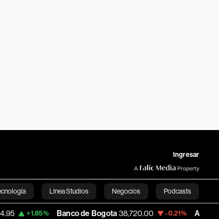
Ingresar
ecnología
Línea Studios
Negocios
Podcasts
Banco de Bogota
38,720.00
Apple
310.94
.85%
-0.21%
+
English