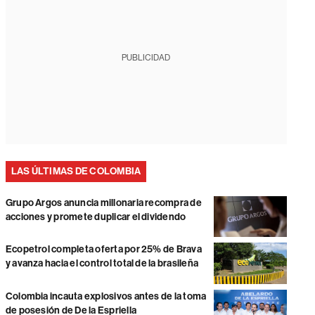
PUBLICIDAD
LAS ÚLTIMAS DE COLOMBIA
Grupo Argos anuncia millonaria recompra de
acciones y promete duplicar el dividendo
Ecopetrol completa oferta por 25% de Brava
y avanza hacia el control total de la brasileña
Colombia incauta explosivos antes de la toma
de posesión de De la Espriella