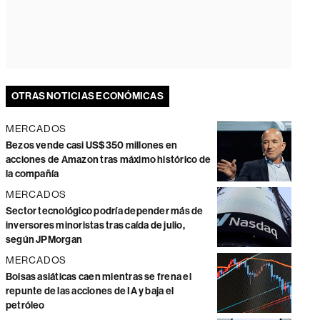
OTRAS NOTICIAS ECONÓMICAS
MERCADOS
Bezos vende casi US$350 millones en
acciones de Amazon tras máximo histórico de
la compañía
MERCADOS
Sector tecnológico podría depender más de
inversores minoristas tras caída de julio,
según JPMorgan
MERCADOS
Bolsas asiáticas caen mientras se frena el
repunte de las acciones de IA y baja el
petróleo