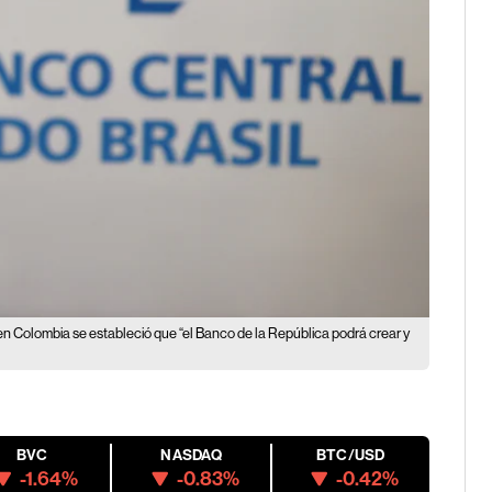
en Colombia se estableció que “el Banco de la República podrá crear y
BVC
NASDAQ
BTC/USD
-1.64%
-0.83%
-0.42%