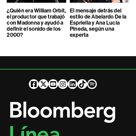
¿Quién era William Orbit,
El mensaje detrás del
el productor que trabajó
estilo de Abelardo De la
con Madonna y ayudó a
Espriella y Ana Lucía
definir el sonido de los
Pineda, según una
2000?
experta