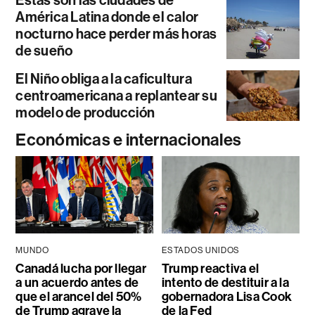
América Latina donde el calor
nocturno hace perder más horas
de sueño
El Niño obliga a la caficultura
centroamericana a replantear su
modelo de producción
Económicas e internacionales
MUNDO
ESTADOS UNIDOS
Canadá lucha por llegar
Trump reactiva el
a un acuerdo antes de
intento de destituir a la
que el arancel del 50%
gobernadora Lisa Cook
de Trump agrave la
de la Fed