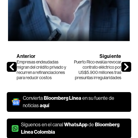
Anterior
Siguiente
Empresas endeudadas
Puerto Rico evalúa revocar
migran del crédito privado y
contrato eléctrico por
recurren a refinanciaciones
US$5.900 millones tras
para reducir costos
presuntas irregularidades
Convierta
Bloomberg Línea
en su fuente de
noticias
aquí
Síguenos en el canal
WhatsApp
de
Bloomberg
Línea Colombia