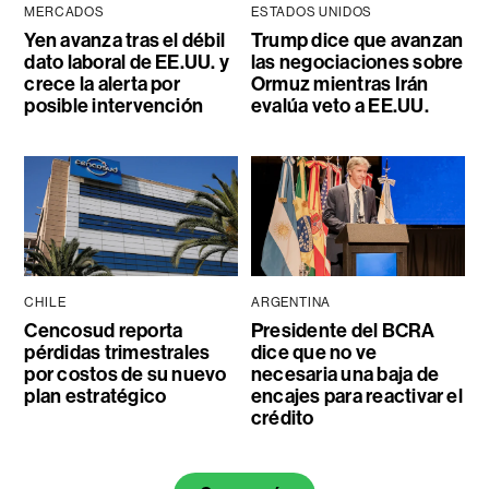
MERCADOS
ESTADOS UNIDOS
Yen avanza tras el débil
Trump dice que avanzan
dato laboral de EE.UU. y
las negociaciones sobre
crece la alerta por
Ormuz mientras Irán
posible intervención
evalúa veto a EE.UU.
CHILE
ARGENTINA
Cencosud reporta
Presidente del BCRA
pérdidas trimestrales
dice que no ve
por costos de su nuevo
necesaria una baja de
plan estratégico
encajes para reactivar el
crédito