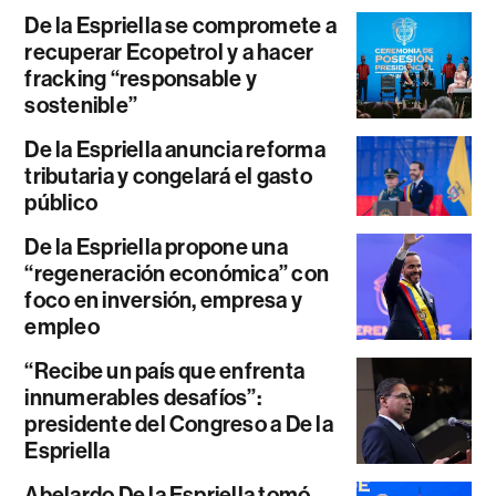
De la Espriella se compromete a
recuperar Ecopetrol y a hacer
fracking “responsable y
sostenible”
De la Espriella anuncia reforma
tributaria y congelará el gasto
público
De la Espriella propone una
“regeneración económica” con
foco en inversión, empresa y
empleo
“Recibe un país que enfrenta
innumerables desafíos”:
presidente del Congreso a De la
Espriella
Abelardo De la Espriella tomó