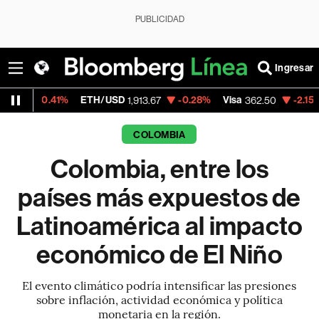
PUBLICIDAD
Ingresar
ETH/USD
-0.28%
Visa
-2.15%
MercadoLibr
1,913.67
362.50
COLOMBIA
Colombia, entre los
países más expuestos de
Latinoamérica al impacto
económico de El Niño
El evento climático podría intensificar las presiones
sobre inflación, actividad económica y política
monetaria en la región.