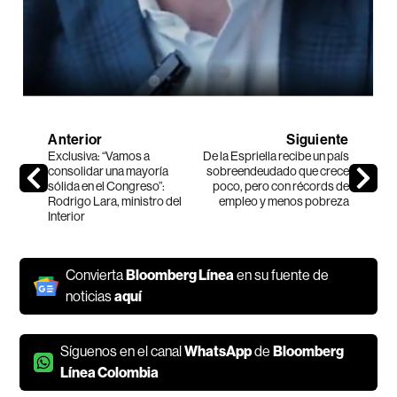
Anterior
Siguiente
Exclusiva: “Vamos a
De la Espriella recibe un país
consolidar una mayoría
sobreendeudado que crece
sólida en el Congreso”:
poco, pero con récords de
Rodrigo Lara, ministro del
empleo y menos pobreza
Interior
Convierta
Bloomberg Línea
en su fuente de
noticias
aquí
Síguenos en el canal
WhatsApp
de
Bloomberg
Línea Colombia