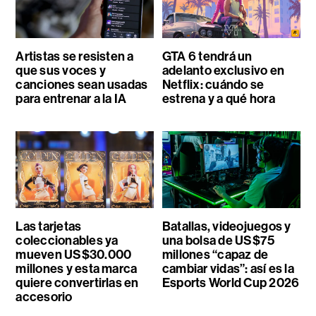
Artistas se resisten a
GTA 6 tendrá un
que sus voces y
adelanto exclusivo en
canciones sean usadas
Netflix: cuándo se
para entrenar a la IA
estrena y a qué hora
Las tarjetas
Batallas, videojuegos y
coleccionables ya
una bolsa de US$75
mueven US$30.000
millones “capaz de
millones y esta marca
cambiar vidas”: así es la
quiere convertirlas en
Esports World Cup 2026
accesorio