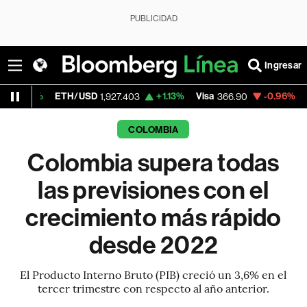
PUBLICIDAD
Ingresar
ETH/USD
+1.13%
Visa
-0.96%
MercadoLibr
1,927.403
366.90
COLOMBIA
Colombia supera todas
las previsiones con el
crecimiento más rápido
desde 2022
El Producto Interno Bruto (PIB) creció un 3,6% en el
tercer trimestre con respecto al año anterior.