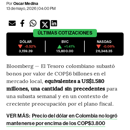
Por
Oscar Medina
13 de mayo, 2026 | 04:00 PM
ÚLTIMAS
COTIZACIONES
DÓLAR
BVC
NASDAQ
-0.52%
+1.41%
-0.06%
3,159.39
15,800.00
26,348.35
Bloomberg — El Tesoro colombiano subastó
bonos por valor de COP$6 billones en el
mercado local,
equivalentes a US$1.580
millones, una cantidad sin precedentes
para
una subasta semanal y en un contexto de
creciente preocupación por el plano fiscal.
VER MÁS:
Precio del dólar en Colombia no logró
mantenerse por encima de los COP$3.800