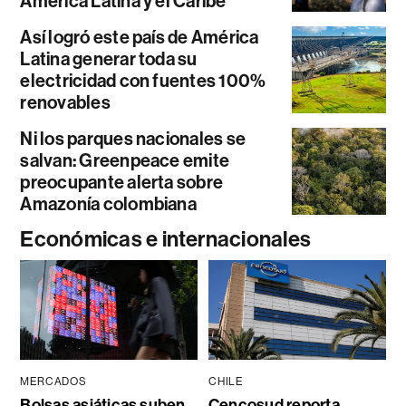
América Latina y el Caribe
Así logró este país de América
Latina generar toda su
electricidad con fuentes 100%
renovables
Ni los parques nacionales se
salvan: Greenpeace emite
preocupante alerta sobre
Amazonía colombiana
Económicas e internacionales
MERCADOS
CHILE
Bolsas asiáticas suben
Cencosud reporta