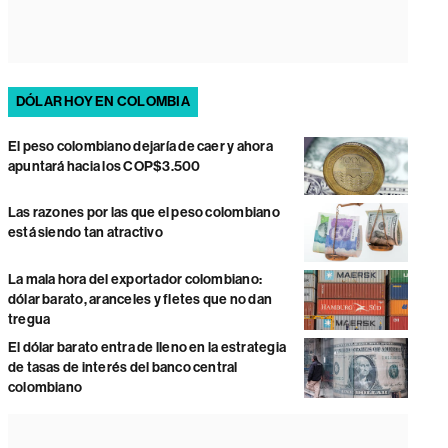
DÓLAR HOY EN COLOMBIA
El peso colombiano dejaría de caer y ahora
apuntará hacia los COP$3.500
Las razones por las que el peso colombiano
está siendo tan atractivo
La mala hora del exportador colombiano:
dólar barato, aranceles y fletes que no dan
tregua
El dólar barato entra de lleno en la estrategia
de tasas de interés del banco central
colombiano