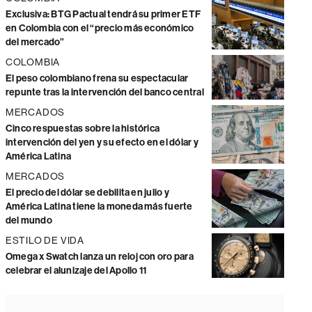
Exclusiva: BTG Pactual tendrá su primer ETF
en Colombia con el “precio más económico
del mercado”
COLOMBIA
El peso colombiano frena su espectacular
repunte tras la intervención del banco central
MERCADOS
Cinco respuestas sobre la histórica
intervención del yen y su efecto en el dólar y
América Latina
MERCADOS
El precio del dólar se debilita en julio y
América Latina tiene la moneda más fuerte
del mundo
ESTILO DE VIDA
Omega x Swatch lanza un reloj con oro para
celebrar el alunizaje del Apollo 11