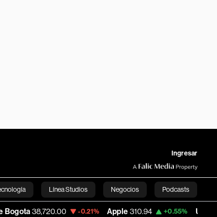
Ingresar
ecnología
Línea Studios
Negocios
Podcasts
38,720.00
Apple
310.94
USD COP
3,175.
-0.21%
+0.55%
English