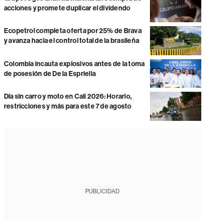
acciones y promete duplicar el dividendo
Ecopetrol completa oferta por 25% de Brava
y avanza hacia el control total de la brasileña
Colombia incauta explosivos antes de la toma
de posesión de De la Espriella
Día sin carro y moto en Cali 2026: Horario,
restricciones y más para este 7 de agosto
PUBLICIDAD