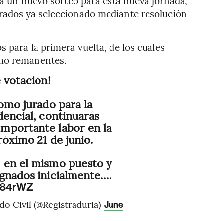
rá un nuevo sorteo para esta nueva jornada,
rados ya seleccionado mediante resolución
 para la primera vuelta, de los cuales
omo remanentes.
e votación!
como jurado para la
dencial, continuarás
mportante labor en la
róximo 21 de junio.
 en el mismo puesto y
gnados inicialmente.…
pT84rWZ
do Civil (@Registraduria)
June