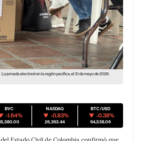
.
La jornada electoral en la región pacífica, el 31 de mayo de 2026.
BVC
NASDAQ
BTC/USD
-1.64%
-0.83%
-0.38%
15,580.00
26,363.44
64,538.06
del Estado Civil de Colombia confirmó que