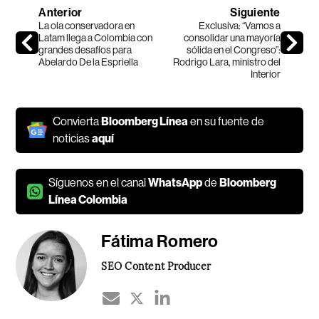
Anterior
Siguiente
La ola conservadora en
Exclusiva: “Vamos a
Latam llega a Colombia con
consolidar una mayoría
grandes desafíos para
sólida en el Congreso”:
Abelardo De la Espriella
Rodrigo Lara, ministro del
Interior
Convierta
Bloomberg Línea
en su fuente de
noticias
aquí
Síguenos en el canal
WhatsApp
de
Bloomberg
Línea Colombia
Fátima Romero
SEO Content Producer