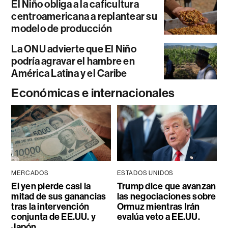
El Niño obliga a la caficultura
centroamericana a replantear su
modelo de producción
La ONU advierte que El Niño
podría agravar el hambre en
América Latina y el Caribe
Económicas e internacionales
MERCADOS
ESTADOS UNIDOS
El yen pierde casi la
Trump dice que avanzan
mitad de sus ganancias
las negociaciones sobre
tras la intervención
Ormuz mientras Irán
conjunta de EE.UU. y
evalúa veto a EE.UU.
Japón