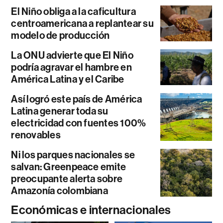
El Niño obliga a la caficultura
centroamericana a replantear su
modelo de producción
La ONU advierte que El Niño
podría agravar el hambre en
América Latina y el Caribe
Así logró este país de América
Latina generar toda su
electricidad con fuentes 100%
renovables
Ni los parques nacionales se
salvan: Greenpeace emite
preocupante alerta sobre
Amazonía colombiana
Económicas e internacionales