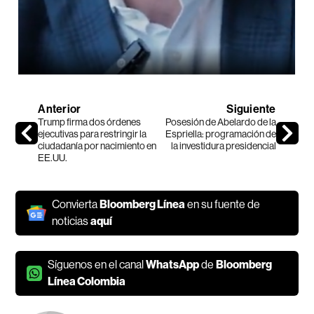
Anterior
Siguiente
Trump firma dos órdenes
Posesión de Abelardo de la
ejecutivas para restringir la
Espriella: programación de
ciudadanía por nacimiento en
la investidura presidencial
EE.UU.
Convierta
Bloomberg Línea
en su fuente de
noticias
aquí
Síguenos en el canal
WhatsApp
de
Bloomberg
Línea Colombia