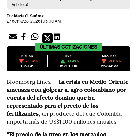
Anholete)
Por
María C. Suárez
27 de marzo, 2026 | 05:00 AM
ÚLTIMAS
COTIZACIONES
DÓLAR
BVC
NASDAQ
-0.52%
+1.41%
-0.06%
3,159.39
15,800.00
26,348.35
Bloomberg Línea —
La crisis en Medio Oriente
amenaza con golpear al agro colombiano por
cuenta del efecto dominó que ha
representado para el precio de los
fertilizantes,
un producto del que Colombia
importa más de US$1.100 millones anuales.
“El precio de la urea en los mercados