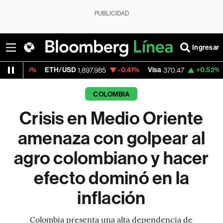
PUBLICIDAD
Ingresar
ETH/USD
-0.41%
Visa
+0.52%
MercadoLib
1,897.985
370.47
COLOMBIA
Crisis en Medio Oriente
amenaza con golpear al
agro colombiano y hacer
efecto dominó en la
inflación
Colombia presenta una alta dependencia de