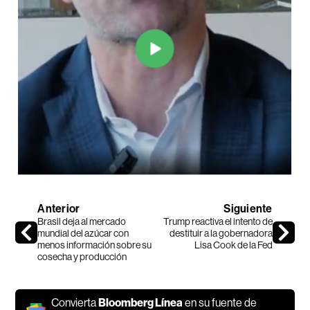
Anterior
Siguiente
Brasil deja al mercado
Trump reactiva el intento de
mundial del azúcar con
destituir a la gobernadora
menos información sobre su
Lisa Cook de la Fed
cosecha y producción
Convierta
Bloomberg Línea
en su fuente de