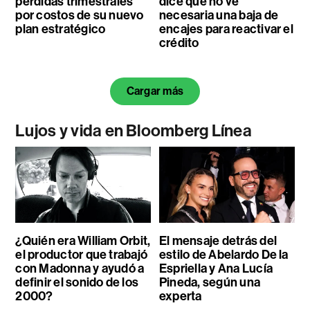
pérdidas trimestrales
dice que no ve
por costos de su nuevo
necesaria una baja de
plan estratégico
encajes para reactivar el
crédito
Cargar más
Lujos y vida en Bloomberg Línea
¿Quién era William Orbit,
El mensaje detrás del
el productor que trabajó
estilo de Abelardo De la
con Madonna y ayudó a
Espriella y Ana Lucía
definir el sonido de los
Pineda, según una
2000?
experta