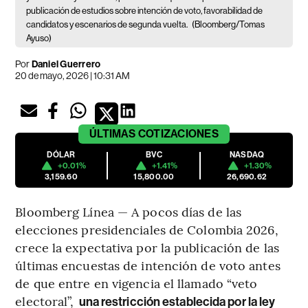
publicación de estudios sobre intención de voto, favorabilidad de
candidatos y escenarios de segunda vuelta.
(Bloomberg/Tomas
Ayuso)
Por
Daniel Guerrero
20 de mayo, 2026 | 10:31 AM
ÚLTIMAS
COTIZACIONES
DÓLAR
BVC
NASDAQ
+0.01%
+1.41%
+1.30%
3,159.60
15,800.00
26,690.62
Bloomberg Línea — A pocos días de las
elecciones presidenciales de Colombia 2026,
crece la expectativa por la publicación de las
últimas encuestas de intención de voto antes
de que entre en vigencia el llamado “veto
electoral”,
una restricción establecida por la ley