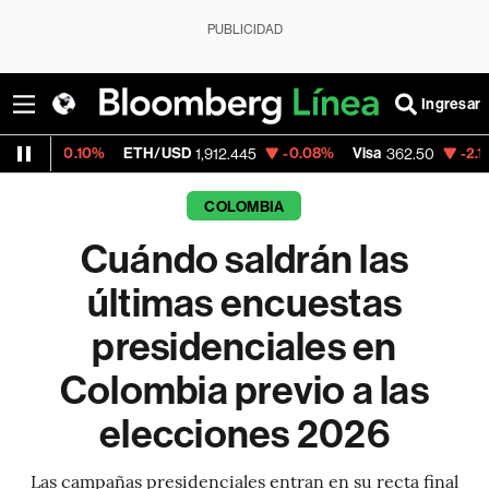
PUBLICIDAD
Ingresar
%
ETH/USD
-0.08%
Visa
-2.15%
MercadoL
1,912.445
362.50
COLOMBIA
Cuándo saldrán las
últimas encuestas
presidenciales en
Colombia previo a las
elecciones 2026
Las campañas presidenciales entran en su recta final