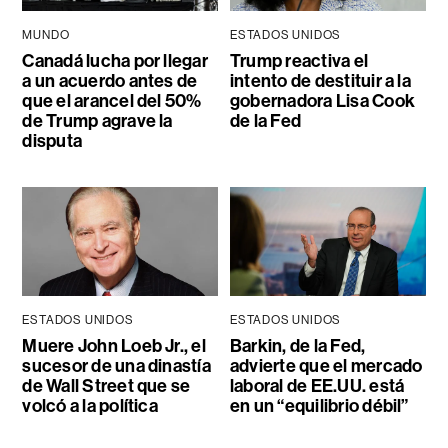
MUNDO
ESTADOS UNIDOS
Canadá lucha por llegar
Trump reactiva el
a un acuerdo antes de
intento de destituir a la
que el arancel del 50%
gobernadora Lisa Cook
de Trump agrave la
de la Fed
disputa
ESTADOS UNIDOS
ESTADOS UNIDOS
Muere John Loeb Jr., el
Barkin, de la Fed,
sucesor de una dinastía
advierte que el mercado
de Wall Street que se
laboral de EE.UU. está
volcó a la política
en un “equilibrio débil”