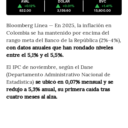
AVAL
DÓLAR
BVC
+0.12%
+0.01%
+1.41%
832.00
3,159.60
15,800.00
Bloomberg Línea — En 2025, la inflación en
Colombia se ha mantenido por encima del
rango meta del Banco de la República (2%-4%),
con datos anuales que han rondado niveles
entre el 5,1% y el 5,5%.
El IPC de noviembre, según el Dane
(Departamento Administrativo Nacional de
Estadística)
se ubicó en 0,07% mensual y se
redujo a 5,3% anual, su primera caída tras
cuatro meses al alza.