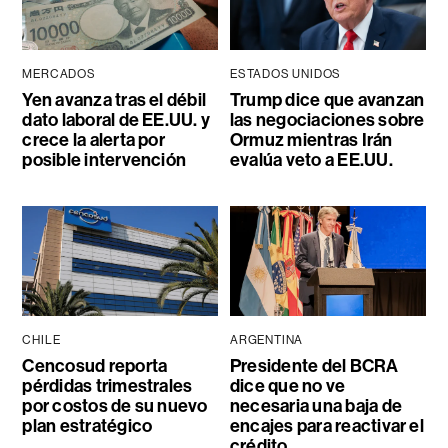
MERCADOS
ESTADOS UNIDOS
Yen avanza tras el débil
Trump dice que avanzan
dato laboral de EE.UU. y
las negociaciones sobre
crece la alerta por
Ormuz mientras Irán
posible intervención
evalúa veto a EE.UU.
CHILE
ARGENTINA
Cencosud reporta
Presidente del BCRA
pérdidas trimestrales
dice que no ve
por costos de su nuevo
necesaria una baja de
plan estratégico
encajes para reactivar el
crédito