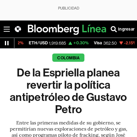
PUBLICIDAD
Ingresar
TH/USD
+0.30%
Visa
-2.15%
MercadoLibre
1,919.685
362.50
COLOMBIA
De la Espriella planea
revertir la política
antipetróleo de Gustavo
Petro
Entre las primeras medidas de su gobierno, se
permitirían nuevas exploraciones de petróleo y gas,
así como programas piloto de fracking, según José