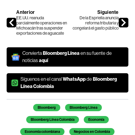
Anterior
Siguiente
EE.UU. reanuda
De la Espriella anuncia
parcialmente operaciones en
reforma tributaria y
Michoacán tras suspender
congelará el gasto público
exportaciones de aguacate
Convierta
Bloomberg Línea
en su fuente de
noticias
aquí
Síguenos en el canal
WhatsApp
de
Bloomberg
Línea Colombia
Temas de este artículo
Bloomberg
Bloomberg Línea
Bloomberg Línea Colombia
Economía
Economía colombiana
Negocios en Colombia