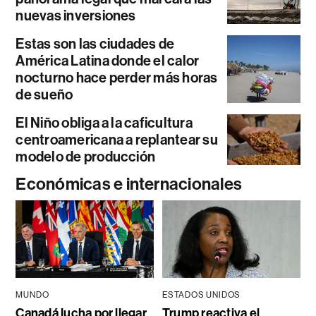
nuevas inversiones
Estas son las ciudades de
América Latina donde el calor
nocturno hace perder más horas
de sueño
El Niño obliga a la caficultura
centroamericana a replantear su
modelo de producción
Económicas e internacionales
MUNDO
ESTADOS UNIDOS
Canadá lucha por llegar
Trump reactiva el