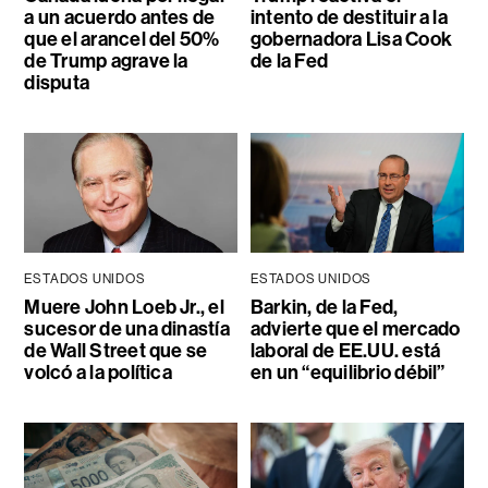
a un acuerdo antes de
intento de destituir a la
que el arancel del 50%
gobernadora Lisa Cook
de Trump agrave la
de la Fed
disputa
ESTADOS UNIDOS
ESTADOS UNIDOS
Muere John Loeb Jr., el
Barkin, de la Fed,
sucesor de una dinastía
advierte que el mercado
de Wall Street que se
laboral de EE.UU. está
volcó a la política
en un “equilibrio débil”