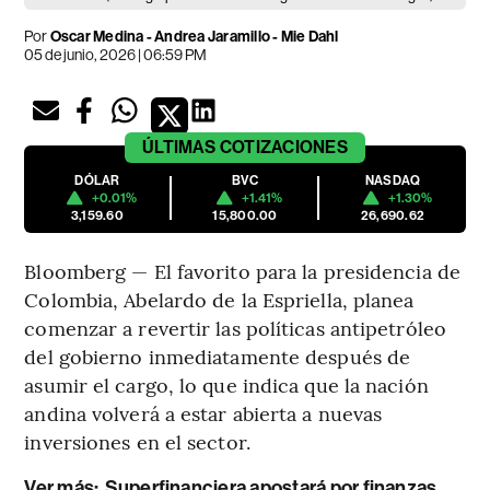
Por
Oscar Medina - Andrea Jaramillo - Mie Dahl
05 de junio, 2026 | 06:59 PM
ÚLTIMAS
COTIZACIONES
DÓLAR
BVC
NASDAQ
+0.01%
+1.41%
+1.30%
3,159.60
15,800.00
26,690.62
Bloomberg — El favorito para la presidencia de
Colombia, Abelardo de la Espriella, planea
comenzar a revertir las políticas antipetróleo
del gobierno inmediatamente después de
asumir el cargo, lo que indica que la nación
andina volverá a estar abierta a nuevas
inversiones en el sector.
Ver más:
Superfinanciera apostará por finanzas