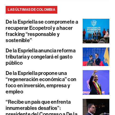
LAS ÚLTIMAS DE COLOMBIA
De la Espriella se compromete a
recuperar Ecopetrol y a hacer
fracking “responsable y
sostenible”
De la Espriella anuncia reforma
tributaria y congelará el gasto
público
De la Espriella propone una
“regeneración económica” con
foco en inversión, empresa y
empleo
“Recibe un país que enfrenta
innumerables desafíos”:
presidente del Congreso a De la