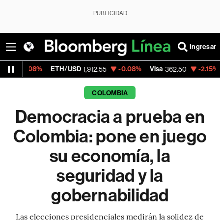
PUBLICIDAD
Ingresar
ETH/USD
-0.08%
Visa
-2.15%
MercadoLib
1,912.55
362.50
COLOMBIA
Democracia a prueba en
Colombia: pone en juego
su economía, la
seguridad y la
gobernabilidad
Las elecciones presidenciales medirán la solidez de