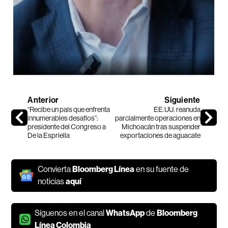
Anterior
Siguiente
“Recibe un país que enfrenta
EE.UU. reanuda
innumerables desafíos”:
parcialmente operaciones en
presidente del Congreso a
Michoacán tras suspender
De la Espriella
exportaciones de aguacate
Convierta
Bloomberg Línea
en su fuente de
noticias
aquí
Síguenos en el canal
WhatsApp
de
Bloomberg
Línea Colombia