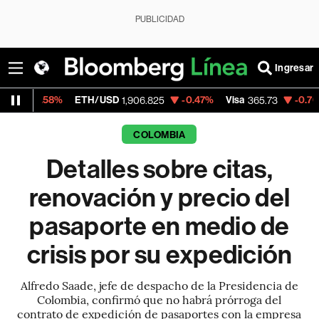
PUBLICIDAD
Ingresar
%
ETH/USD
-0.47%
Visa
-0.76%
Mercado
1,906.825
365.73
COLOMBIA
Detalles sobre citas,
renovación y precio del
pasaporte en medio de
crisis por su expedición
Alfredo Saade, jefe de despacho de la Presidencia de
Colombia, confirmó que no habrá prórroga del
contrato de expedición de pasaportes con la empresa