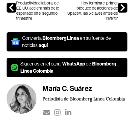
Productividad laboral de
Hoy termina el primer
EE.UU. acelera más de lo
bloqueo de acciones de
esperado en el segundo
SpaceX: las 5 claves antes de
trimestre
invertir
Convierta
Bloomberg Línea
en su fuente de
noticias
aquí
Síguenos en el canal
WhatsApp
de
Bloomberg
Línea Colombia
María C. Suárez
Periodista de Bloomberg Línea Colombia