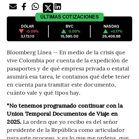
ÚLTIMAS
COTIZACIONES
DÓLAR
BVC
NASDAQ
-0.09%
0.00%
+0.17%
3,173.10
15,580.00
26,408.88
Bloomberg Línea — En medio de la crisis que
vive Colombia por cuenta de la expedición de
pasaportes y de qué empresa privada o estatal
asumirá esa tarea, le contamos qué debe tener
en cuenta para tramitar este documento,
cuánto vale y qué tipos hay.
“No tenemos programado continuar con la
Unión Temporal Documentos de Viaje en
2025.
La orden que yo recibo es del señor
presidente de la República como articulador
para este proceso, y es lo que me ordena, que