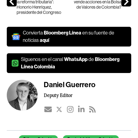
la reforma tributaria”:
vende acciones en la Bolsa
Honorio Henríquez,
de Valores de Colombia?
presidente del Congreso
Convierta
Bloomberg Línea
en su fuente de
noticias
aquí
Síguenos en el canal
WhatsApp
de
Bloomberg
Línea Colombia
Daniel Guerrero
Deputy Editor
Temas de este artículo