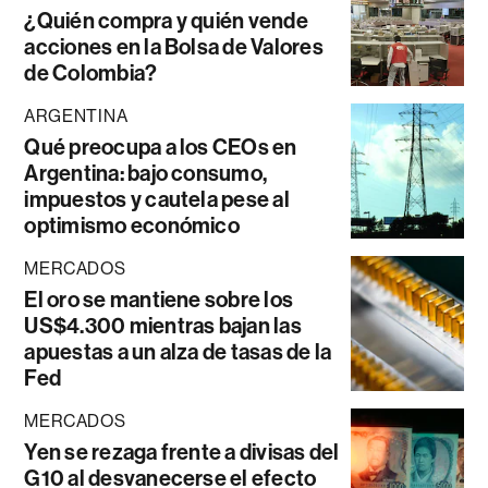
¿Quién compra y quién vende
acciones en la Bolsa de Valores
de Colombia?
ARGENTINA
Qué preocupa a los CEOs en
Argentina: bajo consumo,
impuestos y cautela pese al
optimismo económico
MERCADOS
El oro se mantiene sobre los
US$4.300 mientras bajan las
apuestas a un alza de tasas de la
Fed
MERCADOS
Yen se rezaga frente a divisas del
G10 al desvanecerse el efecto