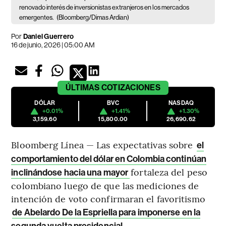
renovado interés de inversionistas extranjeros en los mercados
emergentes.
(Bloomberg/Dimas Ardian)
Por
Daniel Guerrero
16 de junio, 2026 | 05:00 AM
ÚLTIMAS
COTIZACIONES
DÓLAR
BVC
NASDAQ
+0.01%
+1.41%
+1.30%
3,159.60
15,800.00
26,690.62
Bloomberg Línea — Las expectativas sobre
el
comportamiento del dólar en Colombia continúan
fortaleza del peso
inclinándose hacia una mayor
colombiano luego de que las mediciones de
intención de voto confirmaran el favoritismo
de Abelardo De la Espriella para imponerse en la