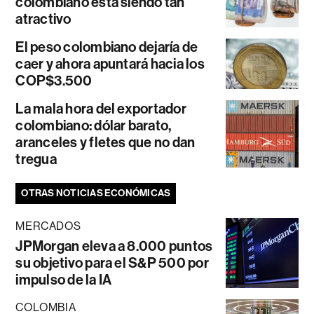
colombiano está siendo tan
atractivo
El peso colombiano dejaría de
caer y ahora apuntará hacia los
COP$3.500
La mala hora del exportador
colombiano: dólar barato,
aranceles y fletes que no dan
tregua
OTRAS NOTICIAS ECONÓMICAS
MERCADOS
JPMorgan eleva a 8.000 puntos
su objetivo para el S&P 500 por
impulso de la IA
COLOMBIA