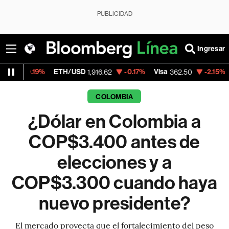
PUBLICIDAD
Ingresar
ETH/USD
-0.17%
Visa
-2.15%
MercadoLibr
1,916.62
362.50
COLOMBIA
¿Dólar en Colombia a
COP$3.400 antes de
elecciones y a
COP$3.300 cuando haya
nuevo presidente?
El mercado proyecta que el fortalecimiento del peso