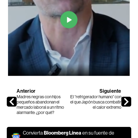
Anterior
Siguiente
Madres negras con hijos
El “refrigerador humano” con
pequeños abandonan el
el que Japón busca combatir
mercado laboral a un ritmo
el calor extremo
alarmante: ¿por qué?
Convierta
Bloomberg Línea
en su fuente de