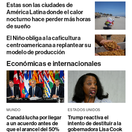
Estas son las ciudades de
América Latina donde el calor
nocturno hace perder más horas
de sueño
El Niño obliga a la caficultura
centroamericana a replantear su
modelo de producción
Económicas e internacionales
MUNDO
ESTADOS UNIDOS
Canadá lucha por llegar
Trump reactiva el
a un acuerdo antes de
intento de destituir a la
que el arancel del 50%
gobernadora Lisa Cook