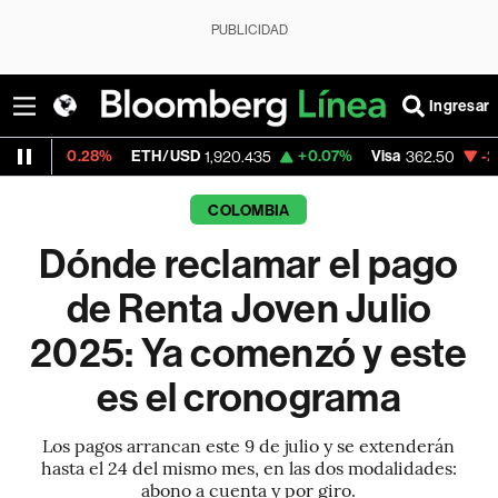
PUBLICIDAD
Ingresar
28%
ETH/USD
+0.07%
Visa
-2.15%
Merca
1,920.435
362.50
COLOMBIA
Dónde reclamar el pago
de Renta Joven Julio
2025: Ya comenzó y este
es el cronograma
Los pagos arrancan este 9 de julio y se extenderán
hasta el 24 del mismo mes, en las dos modalidades:
abono a cuenta y por giro.