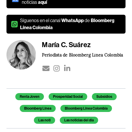
noticias
aquí
Síguenos en el canal
WhatsApp
de
Bloomberg
Línea Colombia
María C. Suárez
Periodista de Bloomberg Línea Colombia
Temas de este artículo
Renta Joven
Prosperidad Social
Subsidios
Bloomberg Línea
Bloomberg Línea Colombia
Las noti
Las noticias del día