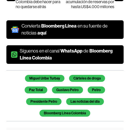
Colombia debe hacer para
acumulación de reservas por
no quedarse atrás
hasta US$4.000 millones
Convierta
Bloomberg Línea
en su fuente de
noticias
aquí
Síguenos en el canal
WhatsApp
de
Bloomberg
Línea Colombia
Temas de este artículo
Miguel Uribe Turbay
Cárteles de droga
Paz Total
Gustavo Petro
Petro
Presidente Petro
Las noticias del día
Bloomberg Línea Colombia