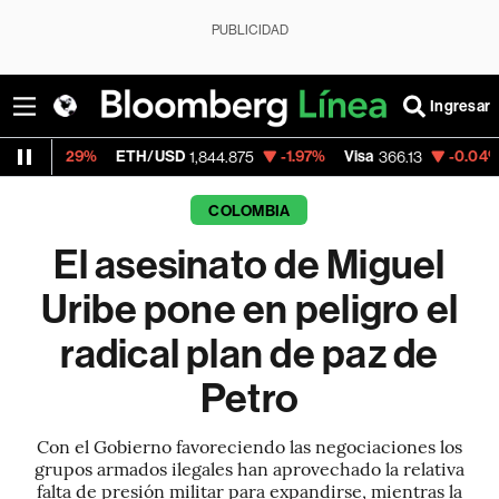
PUBLICIDAD
Ingresar
ETH/USD
-1.97%
Visa
-0.04%
MercadoLib
1,844.875
366.13
COLOMBIA
El asesinato de Miguel
Uribe pone en peligro el
radical plan de paz de
Petro
Con el Gobierno favoreciendo las negociaciones los
grupos armados ilegales han aprovechado la relativa
falta de presión militar para expandirse, mientras la