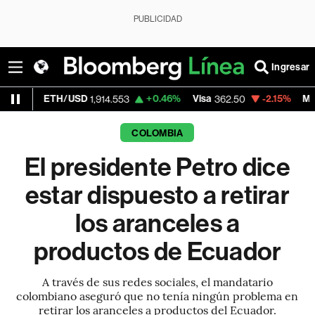
PUBLICIDAD
Ingresar
TH/USD
+0.46%
Visa
-2.15%
MercadoLibre
1,914.553
362.50
COLOMBIA
El presidente Petro dice
estar dispuesto a retirar
los aranceles a
productos de Ecuador
A través de sus redes sociales, el mandatario
colombiano aseguró que no tenía ningún problema en
retirar los aranceles a productos del Ecuador.