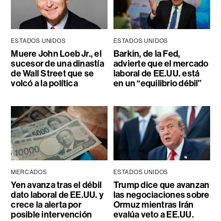
ESTADOS UNIDOS
ESTADOS UNIDOS
Muere John Loeb Jr., el
Barkin, de la Fed,
sucesor de una dinastía
advierte que el mercado
de Wall Street que se
laboral de EE.UU. está
volcó a la política
en un “equilibrio débil”
MERCADOS
ESTADOS UNIDOS
Yen avanza tras el débil
Trump dice que avanzan
dato laboral de EE.UU. y
las negociaciones sobre
crece la alerta por
Ormuz mientras Irán
posible intervención
evalúa veto a EE.UU.