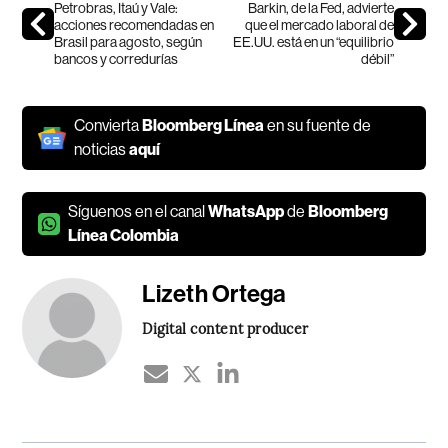
Petrobras, Itaú y Vale:
Barkin, de la Fed, advierte
acciones recomendadas en
que el mercado laboral de
Brasil para agosto, según
EE.UU. está en un “equilibrio
bancos y corredurías
débil”
Convierta
Bloomberg Línea
en su fuente de
noticias
aquí
Síguenos en el canal
WhatsApp
de
Bloomberg
Línea Colombia
Lizeth Ortega
Digital content producer