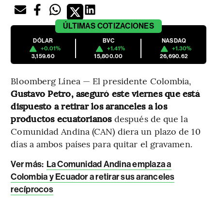
ÚLTIMAS
COTIZACIONES
DÓLAR
BVC
NASDAQ
+0.01%
+1.41%
+1.30%
3,159.60
15,800.00
26,690.62
Bloomberg Línea — El presidente Colombia,
Gustavo Petro, aseguró este viernes que está
dispuesto a retirar los aranceles a los
productos ecuatorianos
después de que la
Comunidad Andina (CAN) diera un plazo de 10
días a ambos países para quitar el gravamen.
Ver más:
La Comunidad Andina emplaza a
Colombia y Ecuador a retirar sus aranceles
recíprocos