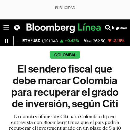
PUBLICIDAD
Ingresar
ETH/USD
+0.42%
Visa
-2.15%
MercadoLibr
1,921.948
362.50
COLOMBIA
El sendero fiscal que
debe marcar Colombia
para recuperar el grado
de inversión, según Citi
La country officer de Citi para Colombia dijo en
entrevista con Bloomberg Línea que el país podría
recuperar el investment grade en un plazo de 5 a 10