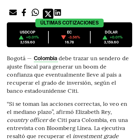
ÚLTIMAS
COTIZACIONES
USDCOP
EC
DÓLAR
+0.01%
-3.56%
+0.01%
3,159.60
16.78
3,159.60
Bogotá —
debe trazar un sendero de
Colombia
ajuste fiscal para generar un boom de
confianza que eventualmente lleve al país a
recuperar el grado de inversión, según el
banco estadounidense Citi.
“Si se toman las acciones correctas, lo veo en
el mediano plazo”, afirmó Elizabeth Rey,
country officer
de Citi para Colombia, en una
entrevista con Bloomberg Línea. La ejecutiva
resaltó que recuperar el
investment grade