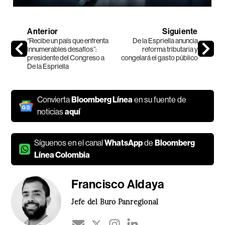
Anterior
Siguiente
“Recibe un país que enfrenta
De la Espriella anuncia
innumerables desafíos”:
reforma tributaria y
presidente del Congreso a
congelará el gasto público
De la Espriella
Convierta
Bloomberg Línea
en su fuente de
noticias
aquí
Síguenos en el canal
WhatsApp
de
Bloomberg
Línea Colombia
Francisco Aldaya
Jefé del Buró Panregional