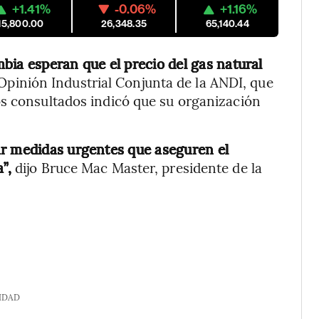
+1.41%
-0.06%
+1.16%
15,800.00
26,348.35
65,140.44
ia esperan que el precio del gas natural
pinión Industrial Conjunta de la ANDI, que
os consultados indicó que su organización
ar medidas urgentes que aseguren el
”,
dijo
Bruce Mac Master, presidente de la
IDAD