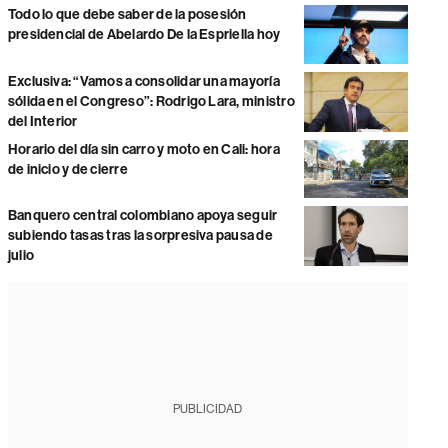
Todo lo que debe saber de la posesión
presidencial de Abelardo De la Espriella hoy
Exclusiva: “Vamos a consolidar una mayoría
sólida en el Congreso”: Rodrigo Lara, ministro
del Interior
Horario del día sin carro y moto en Cali: hora
de inicio y de cierre
Banquero central colombiano apoya seguir
subiendo tasas tras la sorpresiva pausa de
julio
PUBLICIDAD