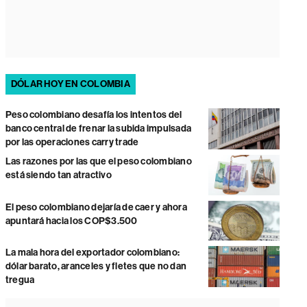
DÓLAR HOY EN COLOMBIA
Peso colombiano desafía los intentos del
banco central de frenar la subida impulsada
por las operaciones carry trade
Las razones por las que el peso colombiano
está siendo tan atractivo
El peso colombiano dejaría de caer y ahora
apuntará hacia los COP$3.500
La mala hora del exportador colombiano:
dólar barato, aranceles y fletes que no dan
tregua