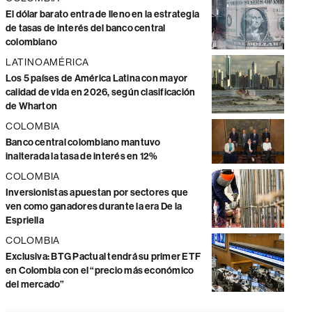
El dólar barato entra de lleno en la estrategia
de tasas de interés del banco central
colombiano
LATINOAMÉRICA
Los 5 países de América Latina con mayor
calidad de vida en 2026, según clasificación
de Wharton
COLOMBIA
Banco central colombiano mantuvo
inalterada la tasa de interés en 12%
COLOMBIA
Inversionistas apuestan por sectores que
ven como ganadores durante la era De la
Espriella
COLOMBIA
Exclusiva: BTG Pactual tendrá su primer ETF
en Colombia con el “precio más económico
del mercado”