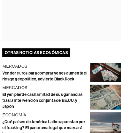
OTRAS NOTICIAS ECONÓMICAS
MERCADOS
Vender euros para comprar yenes aumenta el
riesgo geopolítico, advierte BlackRock
MERCADOS
El yen pierde casi la mitad de sus ganancias
tras la intervención conjunta de EE.UU. y
Japón
ECONOMÍA
¿Qué países de América Latina apuestan por
el fracking? El panorama legal que marcará