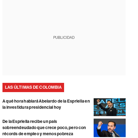
PUBLICIDAD
LAS ÚLTIMAS DE COLOMBIA
A qué hora hablará Abelardo de la Espriella en
la investidura presidencial hoy
De la Espriella recibe un país
sobreendeudado que crece poco, pero con
récords de empleo y menos pobreza