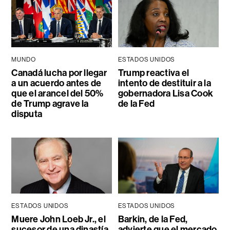
MUNDO
ESTADOS UNIDOS
Canadá lucha por llegar
Trump reactiva el
a un acuerdo antes de
intento de destituir a la
que el arancel del 50%
gobernadora Lisa Cook
de Trump agrave la
de la Fed
disputa
ESTADOS UNIDOS
ESTADOS UNIDOS
Muere John Loeb Jr., el
Barkin, de la Fed,
sucesor de una dinastía
advierte que el mercado