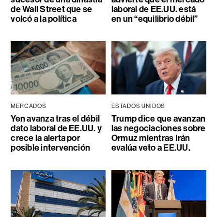
de Wall Street que se
laboral de EE.UU. está
volcó a la política
en un “equilibrio débil”
MERCADOS
ESTADOS UNIDOS
Yen avanza tras el débil
Trump dice que avanzan
dato laboral de EE.UU. y
las negociaciones sobre
crece la alerta por
Ormuz mientras Irán
posible intervención
evalúa veto a EE.UU.