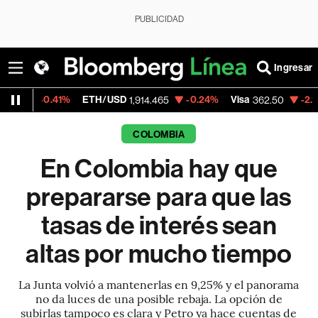
PUBLICIDAD
Ingresar
1%
ETH/USD
-0.24%
Visa
-2.15%
Mercado
1,914.465
362.50
COLOMBIA
En Colombia hay que
prepararse para que las
tasas de interés sean
altas por mucho tiempo
La Junta volvió a mantenerlas en 9,25% y el panorama
no da luces de una posible rebaja. La opción de
subirlas tampoco es clara y Petro ya hace cuentas de