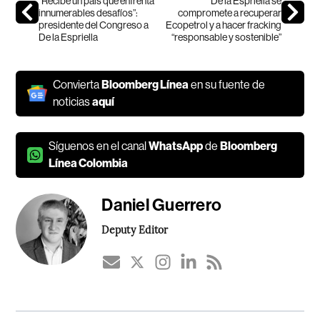
“Recibe un país que enfrenta
De la Espriella se
innumerables desafíos”:
compromete a recuperar
presidente del Congreso a
Ecopetrol y a hacer fracking
De la Espriella
“responsable y sostenible”
Convierta
Bloomberg Línea
en su fuente de
noticias
aquí
Síguenos en el canal
WhatsApp
de
Bloomberg
Línea Colombia
Daniel Guerrero
Deputy Editor