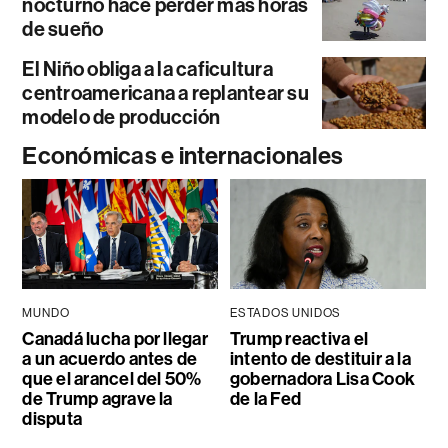
nocturno hace perder más horas
de sueño
El Niño obliga a la caficultura
centroamericana a replantear su
modelo de producción
Económicas e internacionales
MUNDO
ESTADOS UNIDOS
Canadá lucha por llegar
Trump reactiva el
a un acuerdo antes de
intento de destituir a la
que el arancel del 50%
gobernadora Lisa Cook
de Trump agrave la
de la Fed
disputa