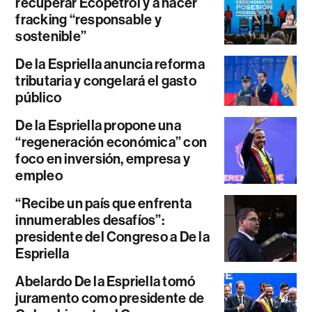
recuperar Ecopetrol y a hacer
fracking “responsable y
sostenible”
De la Espriella anuncia reforma
tributaria y congelará el gasto
público
De la Espriella propone una
“regeneración económica” con
foco en inversión, empresa y
empleo
“Recibe un país que enfrenta
innumerables desafíos”:
presidente del Congreso a De la
Espriella
Abelardo De la Espriella tomó
juramento como presidente de