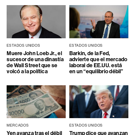
ESTADOS UNIDOS
ESTADOS UNIDOS
Muere John Loeb Jr., el
Barkin, de la Fed,
sucesor de una dinastía
advierte que el mercado
de Wall Street que se
laboral de EE.UU. está
volcó a la política
en un “equilibrio débil”
MERCADOS
ESTADOS UNIDOS
Yen avanza tras el débil
Trump dice que avanzan