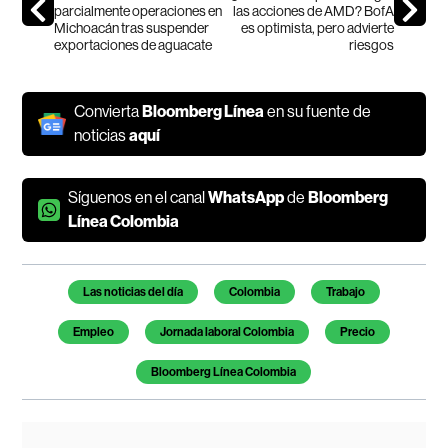
parcialmente operaciones en
las acciones de AMD? BofA
Michoacán tras suspender
es optimista, pero advierte
exportaciones de aguacate
riesgos
Convierta
Bloomberg Línea
en su fuente de
noticias
aquí
Síguenos en el canal
WhatsApp
de
Bloomberg
Línea Colombia
Temas de este artículo
Las noticias del día
Colombia
Trabajo
Empleo
Jornada laboral Colombia
Precio
Bloomberg Línea Colombia