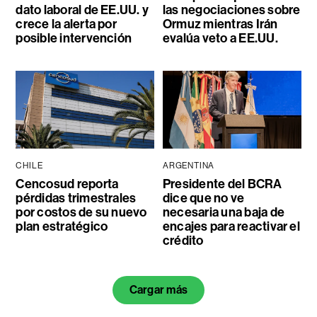
dato laboral de EE.UU. y
las negociaciones sobre
crece la alerta por
Ormuz mientras Irán
posible intervención
evalúa veto a EE.UU.
CHILE
ARGENTINA
Cencosud reporta
Presidente del BCRA
pérdidas trimestrales
dice que no ve
por costos de su nuevo
necesaria una baja de
plan estratégico
encajes para reactivar el
crédito
Cargar más