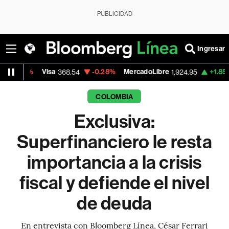
PUBLICIDAD
Ingresar
Visa
-0.28%
MercadoLibre
+1.85%
Banco de
368.54
1,924.95
COLOMBIA
Exclusiva:
Superfinanciero le resta
importancia a la crisis
fiscal y defiende el nivel
de deuda
En entrevista con Bloomberg Línea, César Ferrari