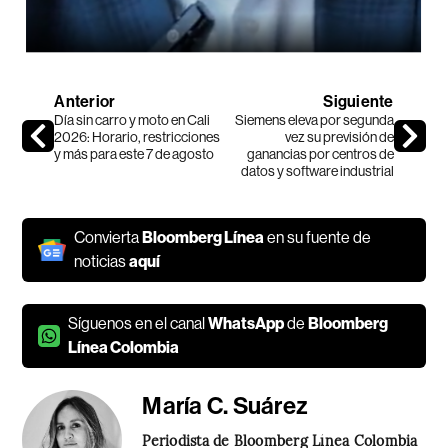
Anterior
Siguiente
Día sin carro y moto en Cali
Siemens eleva por segunda
2026: Horario, restricciones
vez su previsión de
y más para este 7 de agosto
ganancias por centros de
datos y software industrial
Convierta
Bloomberg Línea
en su fuente de
noticias
aquí
Síguenos en el canal
WhatsApp
de
Bloomberg
Línea Colombia
María C. Suárez
Periodista de Bloomberg Línea Colombia