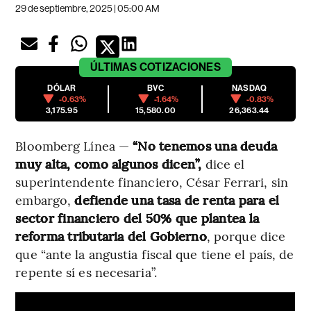
29 de septiembre, 2025 | 05:00 AM
ÚLTIMAS
COTIZACIONES
DÓLAR
BVC
NASDAQ
-0.63%
-1.64%
-0.83%
3,175.95
15,580.00
26,363.44
Bloomberg Línea —
“No tenemos una deuda
muy alta, como algunos dicen”,
dice el
superintendente financiero, César Ferrari, sin
embargo,
defiende una tasa de renta para el
sector financiero del 50% que plantea la
reforma tributaria del Gobierno
, porque dice
que “ante la angustia fiscal que tiene el país, de
repente sí es necesaria”.