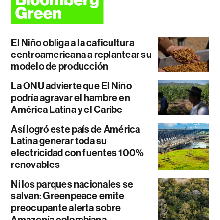
El Niño obliga a la caficultura
centroamericana a replantear su
modelo de producción
La ONU advierte que El Niño
podría agravar el hambre en
América Latina y el Caribe
Así logró este país de América
Latina generar toda su
electricidad con fuentes 100%
renovables
Ni los parques nacionales se
salvan: Greenpeace emite
preocupante alerta sobre
Amazonía colombiana