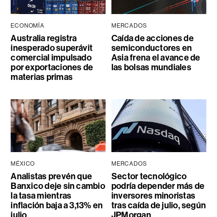
ECONOMÍA
MERCADOS
Australia registra
Caída de acciones de
inesperado superávit
semiconductores en
comercial impulsado
Asia frena el avance de
por exportaciones de
las bolsas mundiales
materias primas
MÉXICO
MERCADOS
Analistas prevén que
Sector tecnológico
Banxico deje sin cambio
podría depender más de
la tasa mientras
inversores minoristas
inflación baja a 3,13% en
tras caída de julio, según
julio
JPMorgan