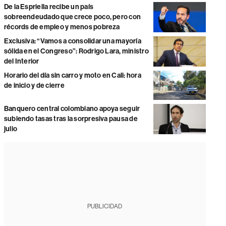
De la Espriella recibe un país
sobreendeudado que crece poco, pero con
récords de empleo y menos pobreza
Exclusiva: “Vamos a consolidar una mayoría
sólida en el Congreso”: Rodrigo Lara, ministro
del Interior
Horario del día sin carro y moto en Cali: hora
de inicio y de cierre
Banquero central colombiano apoya seguir
subiendo tasas tras la sorpresiva pausa de
julio
PUBLICIDAD