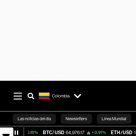
Colombia
Las noticias del día
Newsletters
Línea Mundial
BTC/USD
64,976.17
ETH/USD
1,933.045
+0.16%
+0.91%
Bloomberg 