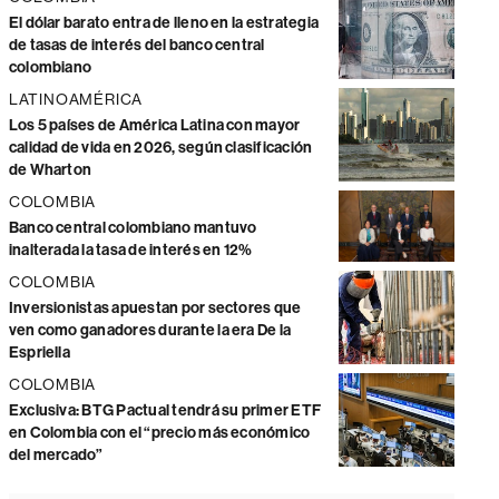
El dólar barato entra de lleno en la estrategia
de tasas de interés del banco central
colombiano
LATINOAMÉRICA
Los 5 países de América Latina con mayor
calidad de vida en 2026, según clasificación
de Wharton
COLOMBIA
Banco central colombiano mantuvo
inalterada la tasa de interés en 12%
COLOMBIA
Inversionistas apuestan por sectores que
ven como ganadores durante la era De la
Espriella
COLOMBIA
Exclusiva: BTG Pactual tendrá su primer ETF
en Colombia con el “precio más económico
del mercado”