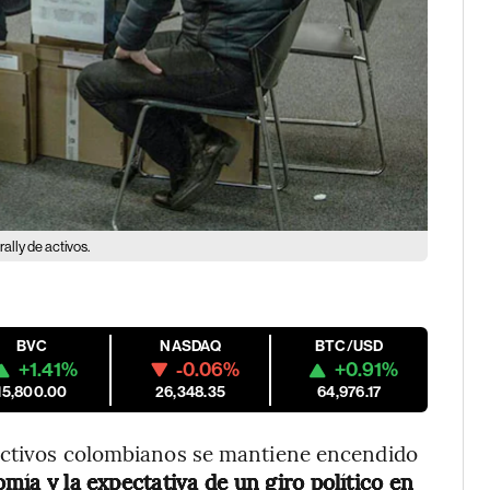
ally de activos.
BVC
NASDAQ
BTC/USD
+1.41%
-0.06%
+0.91%
15,800.00
26,348.35
64,976.17
 activos colombianos se mantiene encendido
mía y la expectativa de un giro político en