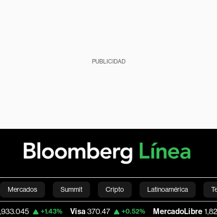
PUBLICIDAD
Mercados
Summit
Cripto
Latinoamérica
T
Visa
370.47
MercadoLibre
1,824.26
+1.43%
+0.52%
-
Green
Economía
Estilo de vida
Mundo
Videos