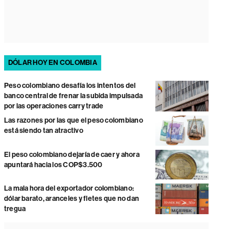
DÓLAR HOY EN COLOMBIA
Peso colombiano desafía los intentos del
banco central de frenar la subida impulsada
por las operaciones carry trade
Las razones por las que el peso colombiano
está siendo tan atractivo
El peso colombiano dejaría de caer y ahora
apuntará hacia los COP$3.500
La mala hora del exportador colombiano:
dólar barato, aranceles y fletes que no dan
tregua