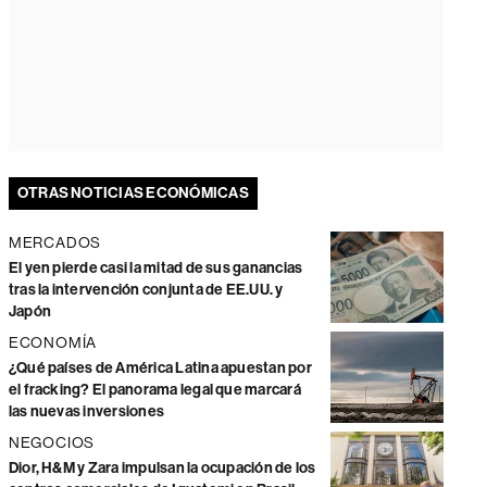
OTRAS NOTICIAS ECONÓMICAS
MERCADOS
El yen pierde casi la mitad de sus ganancias
tras la intervención conjunta de EE.UU. y
Japón
ECONOMÍA
¿Qué países de América Latina apuestan por
el fracking? El panorama legal que marcará
las nuevas inversiones
NEGOCIOS
Dior, H&M y Zara impulsan la ocupación de los