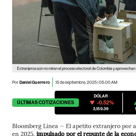
Extranjeros aún no miran el proceso electoral de Colombia y aprovechan r
Por
Daniel Guerrero
15 de septiembre, 2025 | 05:00 AM
DÓLAR
-0.52%
ÚLTIMAS
COTIZACIONES
3,159.39
Bloomberg Línea — El apetito extranjero por
en 2025,
impulsado por el repunte de la econo