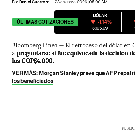
Por
Daniel Guerrero
28 de enero, 2026 | 05:00 AM
DÓLAR
-1.14%
ÚLTIMAS
COTIZACIONES
3,195.99
Bloomberg Línea — El retroceso del dólar en 
a
preguntarse si fue equivocada la decisión d
los COP$4.000.
VER MÁS:
Morgan Stanley prevé que AFP repatr
los beneficiados
PUBLIC