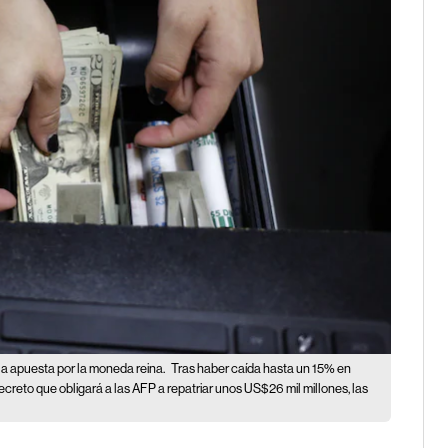
a apuesta por la moneda reina.
Tras haber caída hasta un 15% en
eto que obligará a las AFP a repatriar unos US$26 mil millones, las