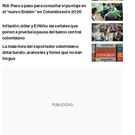
RUI: Paso a paso para consultar el puntaje en
el “nuevo Sisbén” en Colombia este 2026
Inflación, dólar y El Niño: las señales que
ponen a prueba la pausa del banco central
colombiano
La mala hora del exportador colombiano:
dólar barato, aranceles y fletes que no dan
tregua
PUBLICIDAD