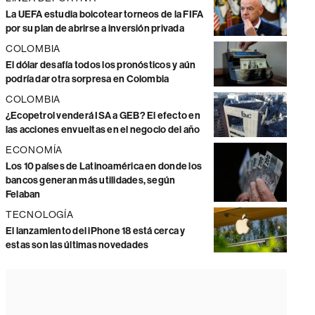
La UEFA estudia boicotear torneos de la FIFA
por su plan de abrirse a inversión privada
COLOMBIA
El dólar desafía todos los pronósticos y aún
podría dar otra sorpresa en Colombia
COLOMBIA
¿Ecopetrol venderá ISA a GEB? El efecto en
las acciones envueltas en el negocio del año
ECONOMÍA
Los 10 países de Latinoamérica en donde los
bancos generan más utilidades, según
Felaban
TECNOLOGÍA
El lanzamiento del iPhone 18 está cerca y
estas son las últimas novedades