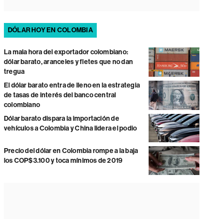
DÓLAR HOY EN COLOMBIA
La mala hora del exportador colombiano:
dólar barato, aranceles y fletes que no dan
tregua
El dólar barato entra de lleno en la estrategia
de tasas de interés del banco central
colombiano
Dólar barato dispara la importación de
vehículos a Colombia y China lidera el podio
Precio del dólar en Colombia rompe a la baja
los COP$3.100 y toca mínimos de 2019