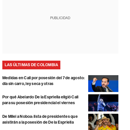
PUBLICIDAD
LAS ÚLTIMAS DE COLOMBIA
Medidas en Cali por posesión del 7 de agosto:
día sin carro, ley seca y otras
Por qué Abelardo De la Espriella eligió Cali
para su posesión presidencial el viernes
De Milei a Noboa: lista de presidentes que
asistirán a la posesión de De la Espriella