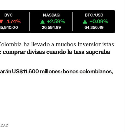
BVC
NASDAQ
BTC/USD
-1.74%
+2.59%
+0.09%
15,840.00
26,584.99
64,356.49
Colombia ha llevado a muchos inversionistas
e comprar divisas cuando la tasa superaba
iarán US$11.600 millones: bonos colombianos,
IDAD