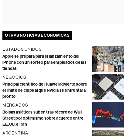
OTRAS NOTICIAS ECONÓMICAS
ESTADOS UNIDOS
Apple se prepara para el lanzamiento del
iPhone con un sorteo para empleados de las
tiendas
NEGOCIOS
Principal científico de Huawei advierte sobre
el límite de chips al que Nvidia se enfrentará
pronto
MERCADOS
Bolsas asiáticas suben tras récord de Wall
Street por optimismo sobre acuerdo entre
EE.UU. e Irán
ARGENTINA