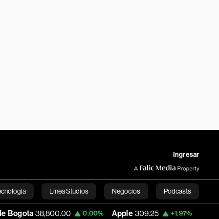
Ingresar
ecnología
Línea Studios
Negocios
Podcasts
38,800.00
Apple
309.25
USD COP
3,195
0.00%
+1.97%
English