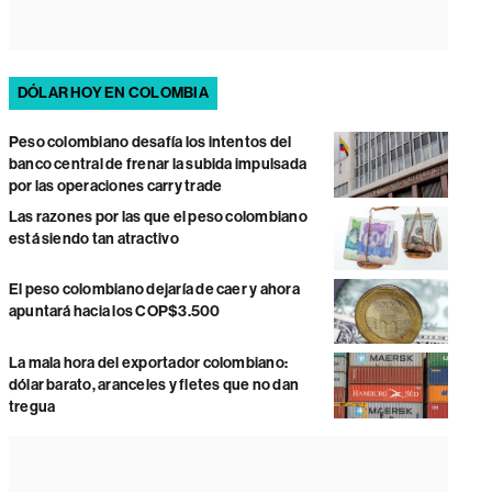
DÓLAR HOY EN COLOMBIA
Peso colombiano desafía los intentos del
banco central de frenar la subida impulsada
por las operaciones carry trade
Las razones por las que el peso colombiano
está siendo tan atractivo
El peso colombiano dejaría de caer y ahora
apuntará hacia los COP$3.500
La mala hora del exportador colombiano:
dólar barato, aranceles y fletes que no dan
tregua