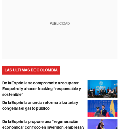
PUBLICIDAD
LAS ÚLTIMAS DE COLOMBIA
De la Espriella se compromete a recuperar
Ecopetrol y a hacer fracking “responsable y
sostenible”
De la Espriella anuncia reforma tributaria y
congelará el gasto público
De la Espriella propone una “regeneración
económica” con foco en inversión, empresa y