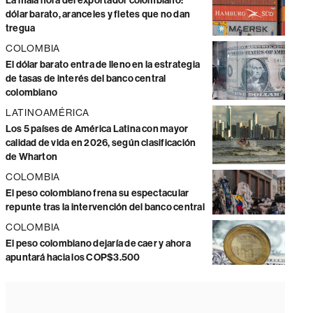
La mala hora del exportador colombiano:
dólar barato, aranceles y fletes que no dan
tregua
COLOMBIA
El dólar barato entra de lleno en la estrategia
de tasas de interés del banco central
colombiano
LATINOAMÉRICA
Los 5 países de América Latina con mayor
calidad de vida en 2026, según clasificación
de Wharton
COLOMBIA
El peso colombiano frena su espectacular
repunte tras la intervención del banco central
COLOMBIA
El peso colombiano dejaría de caer y ahora
apuntará hacia los COP$3.500