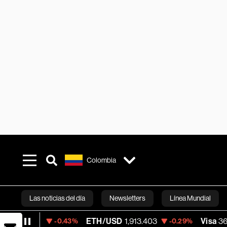
Colombia
Las noticias del día
Newsletters
Línea Mundial
ETH/USD
1,913.403
Visa
362.50
-0.43%
-0.29%
-2.15
Bloomberg 