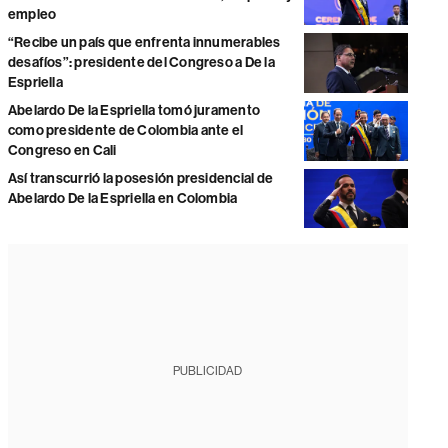
empleo
“Recibe un país que enfrenta innumerables
desafíos”: presidente del Congreso a De la
Espriella
Abelardo De la Espriella tomó juramento
como presidente de Colombia ante el
Congreso en Cali
Así transcurrió la posesión presidencial de
Abelardo De la Espriella en Colombia
PUBLICIDAD