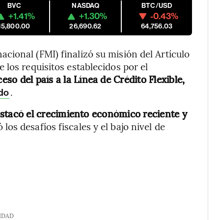
BVC
NASDAQ
BTC/USD
+1.41%
+1.30%
-0.43%
15,800.00
26,690.62
64,756.03
ional (FMI) finalizó su misión del Artículo
los requisitos establecidos por el
eso del país a la Línea de Crédito Flexible,
.
ado
stacó el crecimiento económico reciente y
 los desafíos fiscales y el bajo nivel de
IDAD