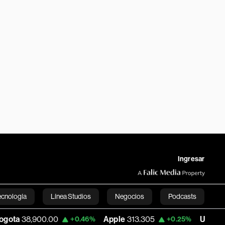
Ingresar
ecnología
Línea Studios
Negocios
Podcasts
0.00
Apple
313.305
USD COP
3,159.60
+0.46%
+0.25%
English