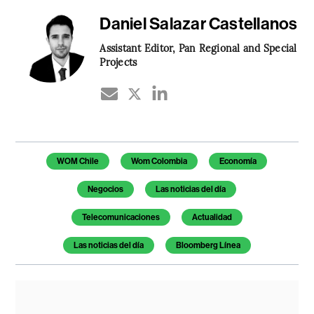
Daniel Salazar Castellanos
Assistant Editor, Pan Regional and Special
Projects
Temas de este artículo
WOM Chile
Wom Colombia
Economía
Negocios
Las noticias del día
Telecomunicaciones
Actualidad
Las noticias del día
Bloomberg Línea