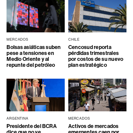
MERCADOS
CHILE
Bolsas asiáticas suben
Cencosud reporta
pese a tensiones en
pérdidas trimestrales
Medio Oriente y al
por costos de su nuevo
repunte del petróleo
plan estratégico
ARGENTINA
MERCADOS
Presidente del BCRA
Activos de mercados
dice que no ve
emergentes caen por