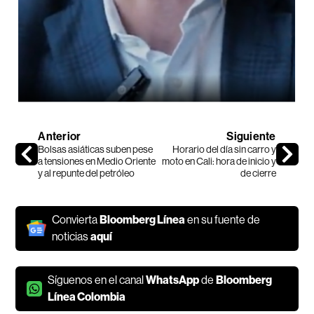
Anterior
Siguiente
Bolsas asiáticas suben pese
Horario del día sin carro y
a tensiones en Medio Oriente
moto en Cali: hora de inicio y
y al repunte del petróleo
de cierre
Convierta
Bloomberg Línea
en su fuente de
noticias
aquí
Síguenos en el canal
WhatsApp
de
Bloomberg
Línea Colombia