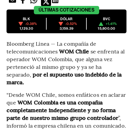
ÚLTIMAS
COTIZACIONES
BLK
DÓLAR
BVC
-0.38%
-0.52%
+1.41%
1,129.30
3,159.39
15,800.00
Bloomberg Línea — La compañía de
telecomunicaciones
WOM Chile
se enfrenta al
operador WOM Colombia, que alguna vez
perteneció al mismo grupo y ya se ha
separado,
por el supuesto uso indebido de la
marca.
“Desde WOM Chile, somos enfáticos en aclarar
que
WOM Colombia es una compañía
completamente independiente y no forma
parte de nuestro mismo grupo controlador
”,
informó la empresa chilena en un comunicado.