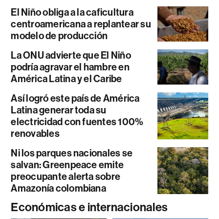
El Niño obliga a la caficultura
centroamericana a replantear su
modelo de producción
La ONU advierte que El Niño
podría agravar el hambre en
América Latina y el Caribe
Así logró este país de América
Latina generar toda su
electricidad con fuentes 100%
renovables
Ni los parques nacionales se
salvan: Greenpeace emite
preocupante alerta sobre
Amazonía colombiana
Económicas e internacionales