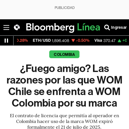
PUBLICIDAD
Ingresar
%
ETH/USD
-0.50%
Visa
+0.52%
Mercad
1,896.408
370.47
COLOMBIA
¿Fuego amigo? Las
razones por las que WOM
Chile se enfrenta a WOM
Colombia por su marca
El contrato de licencia que permitía al operador en
Colombia hacer uso de la marca WOM expiró
formalmente el 21 de julio de 2025.