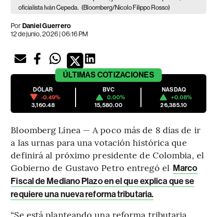
oficialista Iván Cepeda.
(Bloomberg/Nicolo Filippo Rosso)
Por
Daniel Guerrero
12 de junio, 2026 | 06:16 PM
ÚLTIMAS
COTIZACIONES
DÓLAR
BVC
NASDAQ
-0.49%
0.00%
+0.08%
3,160.48
15,580.00
26,385.10
Bloomberg Línea — A poco más de 8 días de ir
a las urnas para una votación histórica que
definirá al próximo presidente de Colombia, el
Gobierno de Gustavo Petro entregó el
Marco
Fiscal de Mediano Plazo en el que explica que se
requiere una nueva reforma tributaria.
“Se está planteando una reforma tributaria