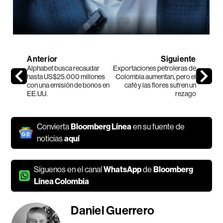
Anterior
Siguiente
Alphabet busca recaudar
Exportaciones petroleras de
hasta US$25.000 millones
Colombia aumentan, pero el
con una emisión de bonos en
café y las flores sufren un
EE.UU.
rezago
Convierta
Bloomberg Línea
en su fuente de
noticias
aquí
Síguenos en el canal
WhatsApp
de
Bloomberg
Línea Colombia
Daniel Guerrero