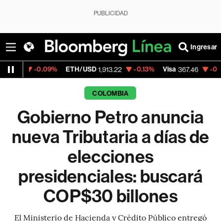
PUBLICIDAD
Ingresar
-0.09%
ETH/USD
-0.13%
Visa
-0.29%
Mer
1,913.22
367.46
COLOMBIA
Gobierno Petro anuncia
nueva Tributaria a días de
elecciones
presidenciales: buscará
COP$30 billones
El Ministerio de Hacienda y Crédito Público entregó