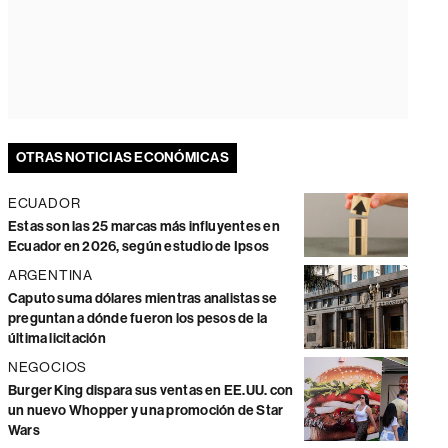
OTRAS NOTICIAS ECONÓMICAS
ECUADOR
Estas son las 25 marcas más influyentes en
Ecuador en 2026, según estudio de Ipsos
ARGENTINA
Caputo suma dólares mientras analistas se
preguntan a dónde fueron los pesos de la
última licitación
NEGOCIOS
Burger King dispara sus ventas en EE.UU. con
un nuevo Whopper y una promoción de Star
Wars