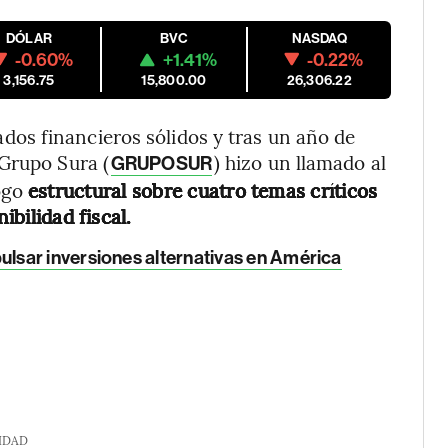
DÓLAR
BVC
NASDAQ
-0.60%
+1.41%
-0.22%
3,156.75
15,800.00
26,306.22
os financieros sólidos y tras un año de
 Grupo Sura (
) hizo un llamado al
GRUPOSUR
ogo
estructural sobre cuatro temas críticos
ibilidad fiscal.
lsar inversiones alternativas en América
IDAD