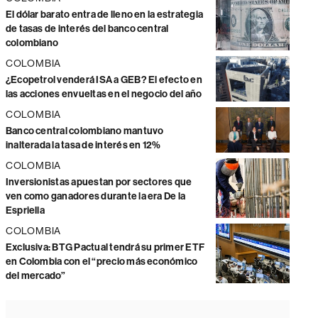
El dólar barato entra de lleno en la estrategia
de tasas de interés del banco central
colombiano
COLOMBIA
¿Ecopetrol venderá ISA a GEB? El efecto en
las acciones envueltas en el negocio del año
COLOMBIA
Banco central colombiano mantuvo
inalterada la tasa de interés en 12%
COLOMBIA
Inversionistas apuestan por sectores que
ven como ganadores durante la era De la
Espriella
COLOMBIA
Exclusiva: BTG Pactual tendrá su primer ETF
en Colombia con el “precio más económico
del mercado”