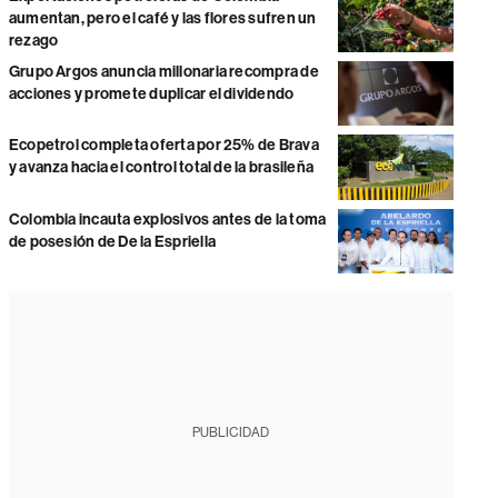
aumentan, pero el café y las flores sufren un
rezago
Grupo Argos anuncia millonaria recompra de
acciones y promete duplicar el dividendo
Ecopetrol completa oferta por 25% de Brava
y avanza hacia el control total de la brasileña
Colombia incauta explosivos antes de la toma
de posesión de De la Espriella
PUBLICIDAD