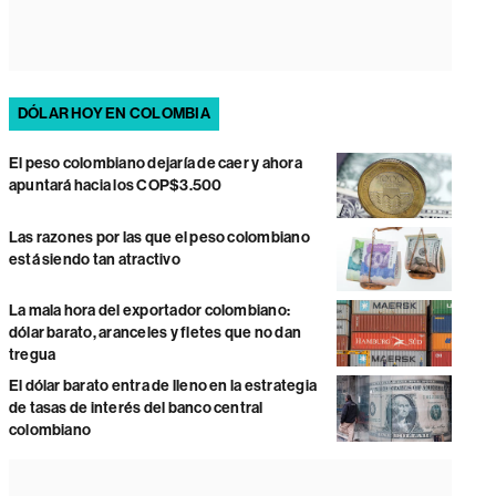
DÓLAR HOY EN COLOMBIA
El peso colombiano dejaría de caer y ahora
apuntará hacia los COP$3.500
Las razones por las que el peso colombiano
está siendo tan atractivo
La mala hora del exportador colombiano:
dólar barato, aranceles y fletes que no dan
tregua
El dólar barato entra de lleno en la estrategia
de tasas de interés del banco central
colombiano