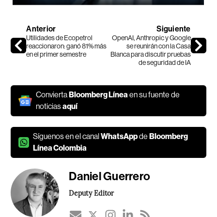
Anterior
Siguiente
Utilidades de Ecopetrol
OpenAI, Anthropic y Google
reaccionaron: ganó 81% más
se reunirán con la Casa
en el primer semestre
Blanca para discutir pruebas
de seguridad de IA
Convierta
Bloomberg Línea
en su fuente de
noticias
aquí
Síguenos en el canal
WhatsApp
de
Bloomberg
Línea Colombia
Daniel Guerrero
Deputy Editor