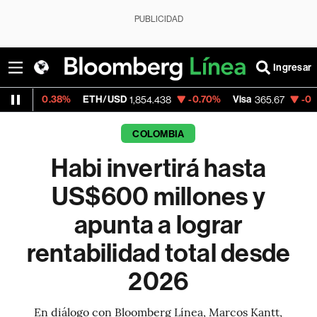
PUBLICIDAD
Ingresar
ETH/USD
-0.70%
Visa
-0.13%
MercadoL
1,854.438
365.67
COLOMBIA
Habi invertirá hasta
US$600 millones y
apunta a lograr
rentabilidad total desde
2026
En diálogo con Bloomberg Línea, Marcos Kantt,