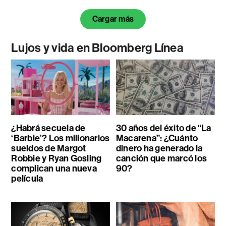
Cargar más
Lujos y vida en Bloomberg Línea
¿Habrá secuela de
30 años del éxito de “La
‘Barbie’? Los millonarios
Macarena”: ¿Cuánto
sueldos de Margot
dinero ha generado la
Robbie y Ryan Gosling
canción que marcó los
complican una nueva
90?
película