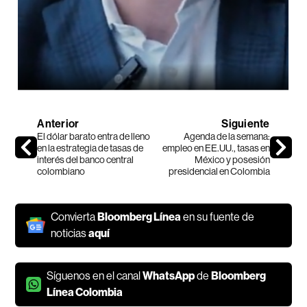
Anterior
Siguiente
El dólar barato entra de lleno
Agenda de la semana:
en la estrategia de tasas de
empleo en EE.UU., tasas en
interés del banco central
México y posesión
colombiano
presidencial en Colombia
Convierta
Bloomberg Línea
en su fuente de
noticias
aquí
Síguenos en el canal
WhatsApp
de
Bloomberg
Línea Colombia