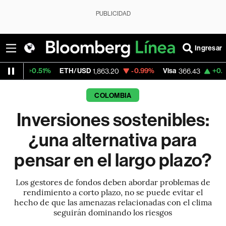
PUBLICIDAD
Ingresar
%
ETH/USD
-0.99%
Visa
+0.08%
MercadoL
1,863.20
366.43
COLOMBIA
Inversiones sostenibles:
¿una alternativa para
pensar en el largo plazo?
Los gestores de fondos deben abordar problemas de
rendimiento a corto plazo, no se puede evitar el
hecho de que las amenazas relacionadas con el clima
seguirán dominando los riesgos