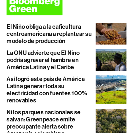
El Niño obliga a la caficultura
centroamericana a replantear su
modelo de producción
La ONU advierte que El Niño
podría agravar el hambre en
América Latina y el Caribe
Así logró este país de América
Latina generar toda su
electricidad con fuentes 100%
renovables
Ni los parques nacionales se
salvan: Greenpeace emite
preocupante alerta sobre