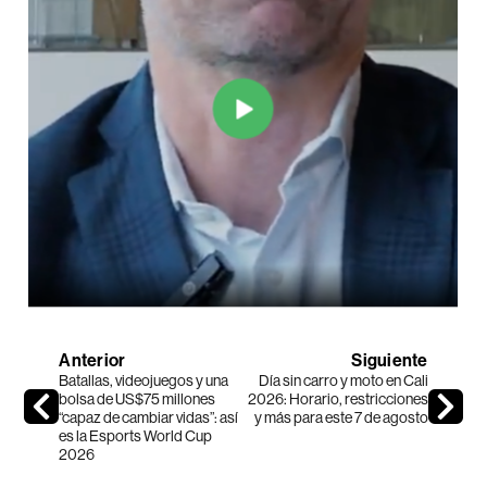
Anterior
Siguiente
Batallas, videojuegos y una
Día sin carro y moto en Cali
bolsa de US$75 millones
2026: Horario, restricciones
“capaz de cambiar vidas”: así
y más para este 7 de agosto
es la Esports World Cup
2026