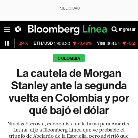
PUBLICIDAD
Ingresar
ETH/USD
-0.49%
Visa
-0.28%
MercadoLi
1,906.30
368.54
COLOMBIA
La cautela de Morgan
Stanley ante la segunda
vuelta en Colombia y por
qué bajó el dólar
Nicolás Eterovic, economista de la firma para América
Latina, dijo a Bloomberg Línea que ve probable el
triunfo de Abelardo de la Espriella, pero advirtió que