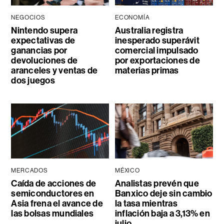
NEGOCIOS
ECONOMÍA
Nintendo supera
Australia registra
expectativas de
inesperado superávit
ganancias por
comercial impulsado
devoluciones de
por exportaciones de
aranceles y ventas de
materias primas
dos juegos
MERCADOS
MÉXICO
Caída de acciones de
Analistas prevén que
semiconductores en
Banxico deje sin cambio
Asia frena el avance de
la tasa mientras
las bolsas mundiales
inflación baja a 3,13% en
julio