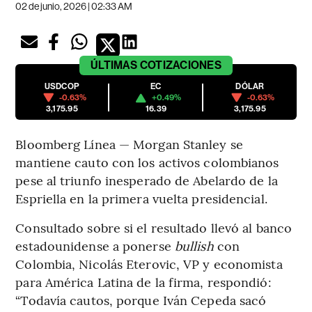
02 de junio, 2026 | 02:33 AM
ÚLTIMAS
COTIZACIONES
USDCOP
EC
DÓLAR
-0.63%
+0.49%
-0.63%
3,175.95
16.39
3,175.95
Bloomberg Línea — Morgan Stanley se
mantiene cauto con los activos colombianos
pese al triunfo inesperado de Abelardo de la
Espriella en la primera vuelta presidencial.
Consultado sobre si el resultado llevó al banco
estadounidense a ponerse
bullish
con
Colombia, Nicolás Eterovic, VP y economista
para América Latina de la firma, respondió:
“Todavía cautos, porque Iván Cepeda sacó