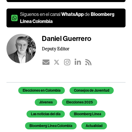
Síguenos en el canal
WhatsApp
de
Bloomberg
Línea Colombia
Daniel Guerrero
Deputy Editor
Temas de este artículo
Elecciones en Colombia
Consejos de Juventud
Jóvenes
Elecciones 2025
Las noticias del día
Bloomberg Línea
Bloomberg Línea Colombia
Actualidad