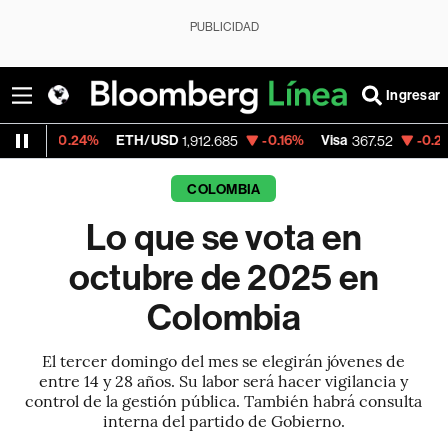
PUBLICIDAD
Ingresar
24%
ETH/USD
-0.16%
Visa
-0.28%
Mercad
1,912.685
367.52
COLOMBIA
Lo que se vota en
octubre de 2025 en
Colombia
El tercer domingo del mes se elegirán jóvenes de
entre 14 y 28 años. Su labor será hacer vigilancia y
control de la gestión pública. También habrá consulta
interna del partido de Gobierno.