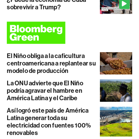
sobrevivir a Trump?
El Niño obliga a la caficultura
centroamericana a replantear su
modelo de producción
La ONU advierte que El Niño
podría agravar el hambre en
América Latina y el Caribe
Así logró este país de América
Latina generar toda su
electricidad con fuentes 100%
renovables