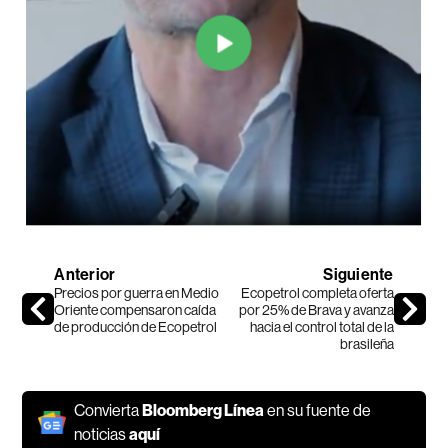
Anterior
Siguiente
Precios por guerra en Medio
Ecopetrol completa oferta
Oriente compensaron caída
por 25% de Brava y avanza
de producción de Ecopetrol
hacia el control total de la
brasileña
Convierta
Bloomberg Línea
en su fuente de
noticias
aquí