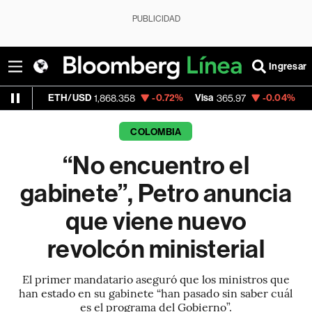
PUBLICIDAD
Ingresar
ETH/USD
-0.72%
Visa
-0.04%
MercadoLib
1,868.358
365.97
COLOMBIA
“No encuentro el
gabinete”, Petro anuncia
que viene nuevo
revolcón ministerial
El primer mandatario aseguró que los ministros que
han estado en su gabinete “han pasado sin saber cuál
es el programa del Gobierno”.