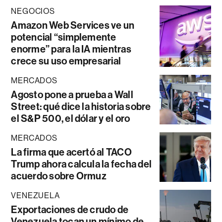
NEGOCIOS
Amazon Web Services ve un
potencial “simplemente
enorme” para la IA mientras
crece su uso empresarial
MERCADOS
Agosto pone a prueba a Wall
Street: qué dice la historia sobre
el S&P 500, el dólar y el oro
MERCADOS
La firma que acertó al TACO
Trump ahora calcula la fecha del
acuerdo sobre Ormuz
VENEZUELA
Exportaciones de crudo de
Venezuela tocan un mínimo de