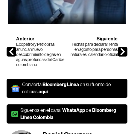
Anterior
Siguiente
Ecopetrol y Petrobras
Fechas para declarar renta
anuncian nuevo
en agosto para personas
descubrimiento de gas en
naturales: calendario oficial
aguas profundas del Caribe
colombiano
Convierta
Bloomberg Línea
en su fuente de
noticias
aquí
Síguenos en el canal
WhatsApp
de
Bloomberg
Línea Colombia