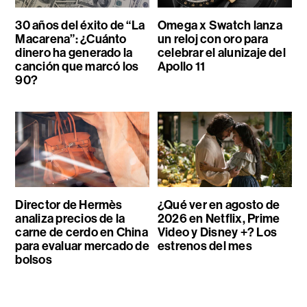
30 años del éxito de “La
Omega x Swatch lanza
Macarena”: ¿Cuánto
un reloj con oro para
dinero ha generado la
celebrar el alunizaje del
canción que marcó los
Apollo 11
90?
Director de Hermès
¿Qué ver en agosto de
analiza precios de la
2026 en Netflix, Prime
carne de cerdo en China
Video y Disney +? Los
para evaluar mercado de
estrenos del mes
bolsos