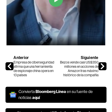
Anterior
Siguiente
Empresa de ciberseguridad
Bezos vende casi US$350
afirma que una herramienta
millones en acciones de
de espionaje china opera en
Amazon tras máximo
13 países
histórico de la compañía
Convierta
Bloomberg Línea
en su fuente de
noticias
aquí