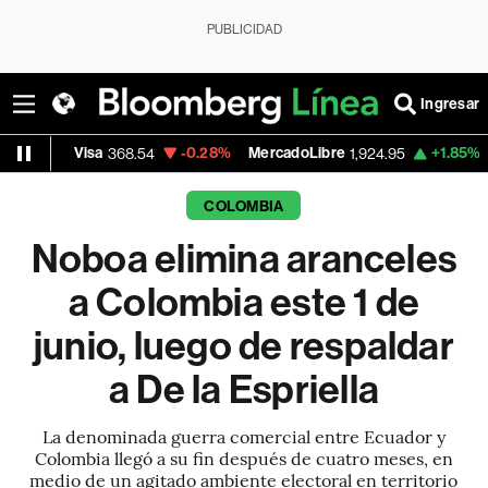
PUBLICIDAD
Ingresar
isa
-0.28%
MercadoLibre
+1.85%
Banco de 
368.54
1,924.95
COLOMBIA
Noboa elimina aranceles
a Colombia este 1 de
junio, luego de respaldar
a De la Espriella
La denominada guerra comercial entre Ecuador y
Colombia llegó a su fin después de cuatro meses, en
medio de un agitado ambiente electoral en territorio