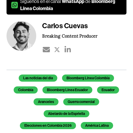
Síguenos en el canal
WhatsApp
de
Bloomberg
Línea Colombia
Carlos Cuevas
Breaking Content Producer
Temas de este artículo
Las noticias del día
Bloomberg Línea Colombia
Colombia
Bloomberg Línea Ecuador
Ecuador
Aranceles
Guerra comercial
Abelardo de la Espriella
Elecciones en Colombia 2026
América Latina