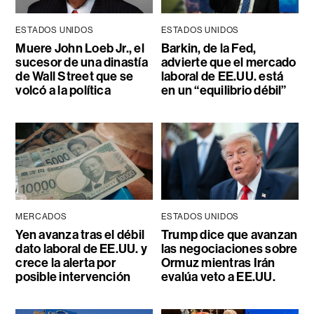
ESTADOS UNIDOS
ESTADOS UNIDOS
Muere John Loeb Jr., el
Barkin, de la Fed,
sucesor de una dinastía
advierte que el mercado
de Wall Street que se
laboral de EE.UU. está
volcó a la política
en un “equilibrio débil”
MERCADOS
ESTADOS UNIDOS
Yen avanza tras el débil
Trump dice que avanzan
dato laboral de EE.UU. y
las negociaciones sobre
crece la alerta por
Ormuz mientras Irán
posible intervención
evalúa veto a EE.UU.