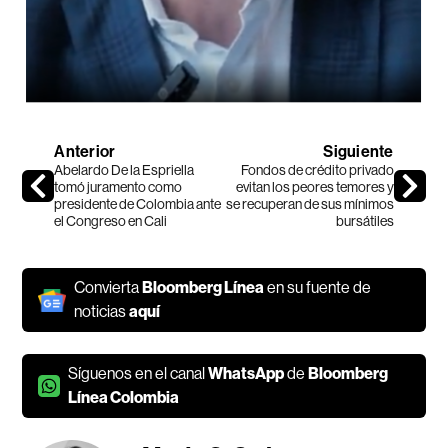
Anterior
Siguiente
Abelardo De la Espriella
Fondos de crédito privado
tomó juramento como
evitan los peores temores y
presidente de Colombia ante
se recuperan de sus mínimos
el Congreso en Cali
bursátiles
Convierta
Bloomberg Línea
en su fuente de
noticias
aquí
Síguenos en el canal
WhatsApp
de
Bloomberg
Línea Colombia