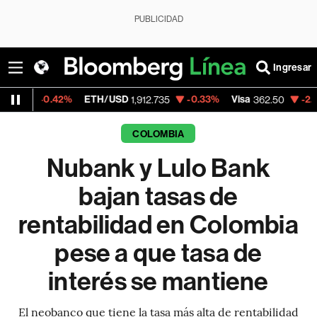
PUBLICIDAD
Ingresar
%
ETH/USD
-0.33%
Visa
-2.15%
MercadoL
1,912.735
362.50
COLOMBIA
Nubank y Lulo Bank
bajan tasas de
rentabilidad en Colombia
pese a que tasa de
interés se mantiene
El neobanco que tiene la tasa más alta de rentabilidad