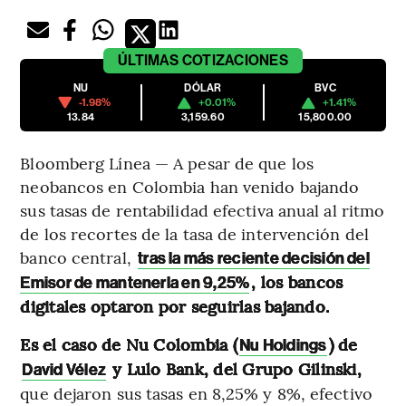
ÚLTIMAS
COTIZACIONES
NU
DÓLAR
BVC
-1.98%
+0.01%
+1.41%
13.84
3,159.60
15,800.00
Bloomberg Línea — A pesar de que los
neobancos en Colombia han venido bajando
sus tasas de rentabilidad efectiva anual al ritmo
de los recortes de la tasa de intervención del
banco central,
tras la más reciente decisión del
, los bancos
Emisor de mantenerla en 9,25%
digitales optaron por seguirlas bajando.
Es el caso de Nu Colombia (
) de
Nu Holdings
y Lulo Bank, del Grupo Gilinski,
David Vélez
que dejaron sus tasas en 8,25% y 8%, efectivo