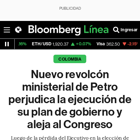
PUBLICIDAD
Ingresar
ETH/USD
+0.07%
Visa
-2.15%
MercadoLi
1,920.37
362.50
COLOMBIA
Nuevo revolcón
ministerial de Petro
perjudica la ejecución de
su plan de gobierno y
aleja al Congreso
Luego de la pérdida del Ejecutivo en la elección de