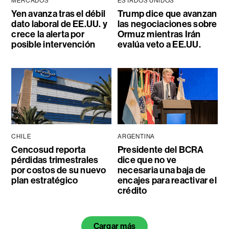
MERCADOS
ESTADOS UNIDOS
Yen avanza tras el débil
Trump dice que avanzan
dato laboral de EE.UU. y
las negociaciones sobre
crece la alerta por
Ormuz mientras Irán
posible intervención
evalúa veto a EE.UU.
CHILE
ARGENTINA
Cencosud reporta
Presidente del BCRA
pérdidas trimestrales
dice que no ve
por costos de su nuevo
necesaria una baja de
plan estratégico
encajes para reactivar el
crédito
Cargar más