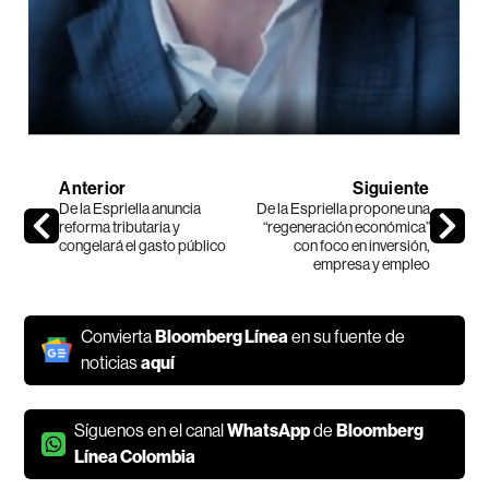
Anterior
Siguiente
De la Espriella anuncia
De la Espriella propone una
reforma tributaria y
“regeneración económica”
congelará el gasto público
con foco en inversión,
empresa y empleo
Convierta
Bloomberg Línea
en su fuente de
noticias
aquí
Síguenos en el canal
WhatsApp
de
Bloomberg
Línea Colombia