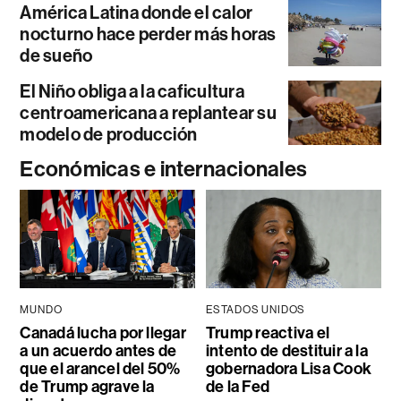
América Latina donde el calor
nocturno hace perder más horas
de sueño
El Niño obliga a la caficultura
centroamericana a replantear su
modelo de producción
Económicas e internacionales
MUNDO
ESTADOS UNIDOS
Canadá lucha por llegar
Trump reactiva el
a un acuerdo antes de
intento de destituir a la
que el arancel del 50%
gobernadora Lisa Cook
de Trump agrave la
de la Fed