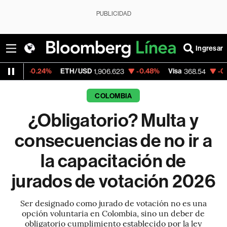
PUBLICIDAD
Ingresar
24%
ETH/USD
-0.48%
Visa
-0.28%
Merca
1,906.623
368.54
COLOMBIA
¿Obligatorio? Multa y
consecuencias de no ir a
la capacitación de
jurados de votación 2026
Ser designado como jurado de votación no es una
opción voluntaria en Colombia, sino un deber de
obligatorio cumplimiento establecido por la ley