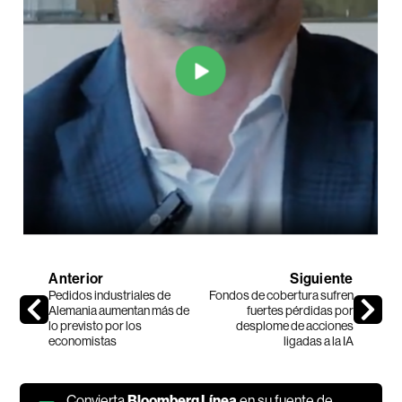
Anterior
Siguiente
Pedidos industriales de
Fondos de cobertura sufren
Alemania aumentan más de
fuertes pérdidas por
lo previsto por los
desplome de acciones
economistas
ligadas a la IA
Convierta
Bloomberg Línea
en su fuente de