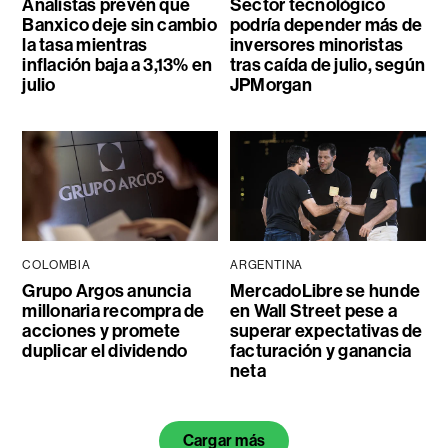
Analistas prevén que
Sector tecnológico
Banxico deje sin cambio
podría depender más de
la tasa mientras
inversores minoristas
inflación baja a 3,13% en
tras caída de julio, según
julio
JPMorgan
COLOMBIA
ARGENTINA
Grupo Argos anuncia
MercadoLibre se hunde
millonaria recompra de
en Wall Street pese a
acciones y promete
superar expectativas de
duplicar el dividendo
facturación y ganancia
neta
Cargar más