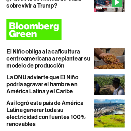
sobrevivir a Trump?
El Niño obliga a la caficultura
centroamericana a replantear su
modelo de producción
La ONU advierte que El Niño
podría agravar el hambre en
América Latina y el Caribe
Así logró este país de América
Latina generar toda su
electricidad con fuentes 100%
renovables