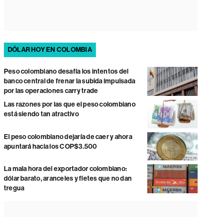
DÓLAR HOY EN COLOMBIA
Peso colombiano desafía los intentos del
banco central de frenar la subida impulsada
por las operaciones carry trade
Las razones por las que el peso colombiano
está siendo tan atractivo
El peso colombiano dejaría de caer y ahora
apuntará hacia los COP$3.500
La mala hora del exportador colombiano:
dólar barato, aranceles y fletes que no dan
tregua