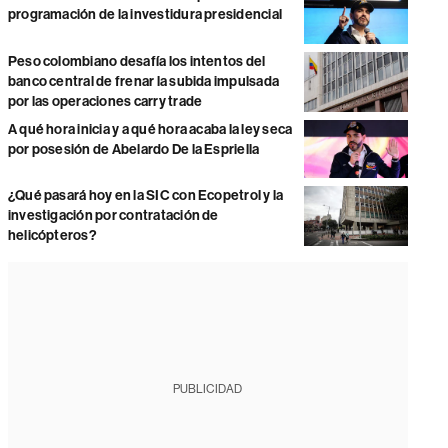
programación de la investidura presidencial
Peso colombiano desafía los intentos del
banco central de frenar la subida impulsada
por las operaciones carry trade
A qué hora inicia y a qué hora acaba la ley seca
por posesión de Abelardo De la Espriella
¿Qué pasará hoy en la SIC con Ecopetrol y la
investigación por contratación de
helicópteros?
PUBLICIDAD