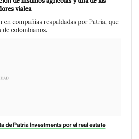
ución de insumos agrícolas y una de las
ores viales
.
n en compañías respaldadas por Patria, que
s de colombianos.
IDAD
ta de Patria Investments por el real estate