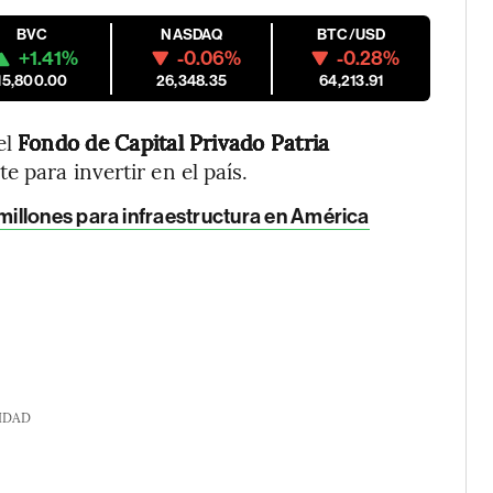
BVC
NASDAQ
BTC/USD
+1.41%
-0.06%
-0.28%
15,800.00
26,348.35
64,213.91
el
Fondo de Capital Privado Patria
 para invertir en el país.
millones para infraestructura en América
IDAD