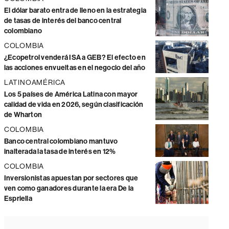
El dólar barato entra de lleno en la estrategia
de tasas de interés del banco central
colombiano
COLOMBIA
¿Ecopetrol venderá ISA a GEB? El efecto en
las acciones envueltas en el negocio del año
LATINOAMÉRICA
Los 5 países de América Latina con mayor
calidad de vida en 2026, según clasificación
de Wharton
COLOMBIA
Banco central colombiano mantuvo
inalterada la tasa de interés en 12%
COLOMBIA
Inversionistas apuestan por sectores que
ven como ganadores durante la era De la
Espriella