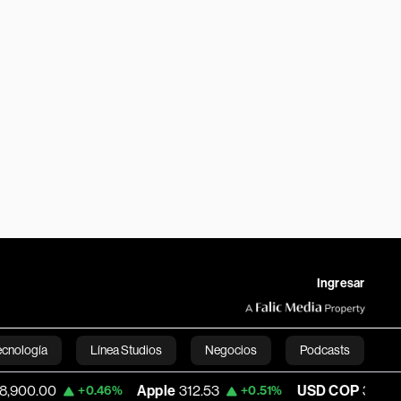
Ingresar
ecnología
Línea Studios
Negocios
Podcasts
Apple
312.53
USD COP
3,159.39
+0.46%
+0.51%
-0.5
English