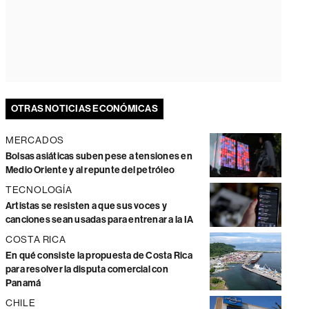
OTRAS NOTICIAS ECONÓMICAS
MERCADOS
Bolsas asiáticas suben pese a tensiones en
Medio Oriente y al repunte del petróleo
TECNOLOGÍA
Artistas se resisten a que sus voces y
canciones sean usadas para entrenar a la IA
COSTA RICA
En qué consiste la propuesta de Costa Rica
para resolver la disputa comercial con
Panamá
CHILE