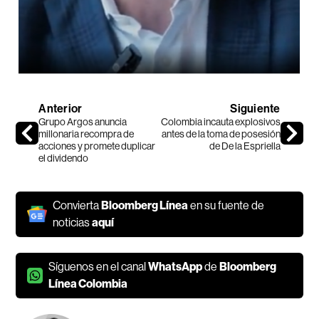
Anterior
Siguiente
Grupo Argos anuncia
Colombia incauta explosivos
millonaria recompra de
antes de la toma de posesión
acciones y promete duplicar
de De la Espriella
el dividendo
Convierta
Bloomberg Línea
en su fuente de
noticias
aquí
Síguenos en el canal
WhatsApp
de
Bloomberg
Línea Colombia