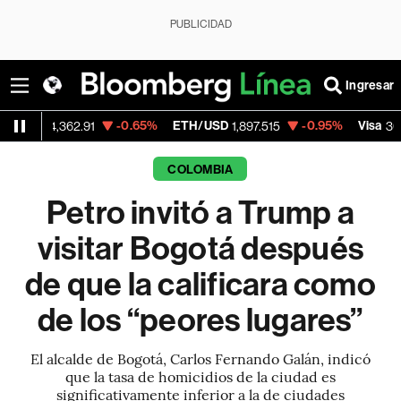
PUBLICIDAD
Ingresar
-0.65%
ETH/USD
-0.95%
Visa
-0
362.91
1,897.515
368.54
COLOMBIA
Petro invitó a Trump a
visitar Bogotá después
de que la calificara como
de los “peores lugares”
El alcalde de Bogotá, Carlos Fernando Galán, indicó
que la tasa de homicidios de la ciudad es
significativamente inferior a la de ciudades