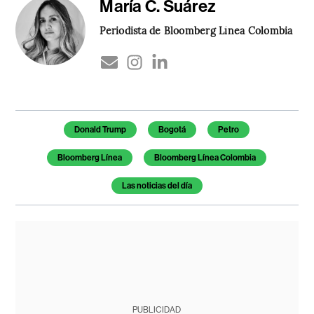
María C. Suárez
Periodista de Bloomberg Línea Colombia
Temas de este artículo
Donald Trump
Bogotá
Petro
Bloomberg Línea
Bloomberg Línea Colombia
Las noticias del día
PUBLICIDAD