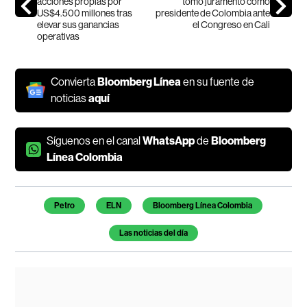
acciones propias por
tomó juramento como
US$4.500 millones tras
presidente de Colombia ante
elevar sus ganancias
el Congreso en Cali
operativas
Convierta
Bloomberg Línea
en su fuente de
noticias
aquí
Síguenos en el canal
WhatsApp
de
Bloomberg
Línea Colombia
Temas de este artículo
Petro
ELN
Bloomberg Línea Colombia
Las noticias del día