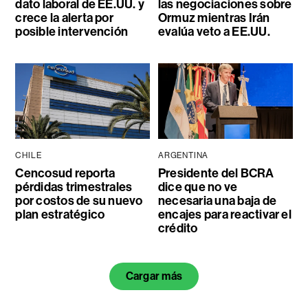
dato laboral de EE.UU. y
las negociaciones sobre
crece la alerta por
Ormuz mientras Irán
posible intervención
evalúa veto a EE.UU.
CHILE
ARGENTINA
Cencosud reporta
Presidente del BCRA
pérdidas trimestrales
dice que no ve
por costos de su nuevo
necesaria una baja de
plan estratégico
encajes para reactivar el
crédito
Cargar más