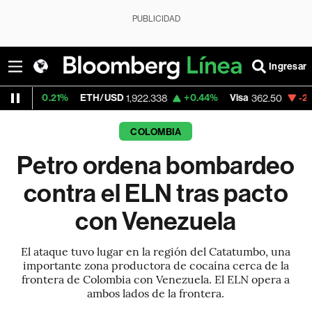
PUBLICIDAD
Ingresar
.21%
ETH/USD
+0.44%
Visa
-2.15%
Merc
1,922.338
362.50
COLOMBIA
Petro ordena bombardeo
contra el ELN tras pacto
con Venezuela
El ataque tuvo lugar en la región del Catatumbo, una
importante zona productora de cocaína cerca de la
frontera de Colombia con Venezuela. El ELN opera a
ambos lados de la frontera.