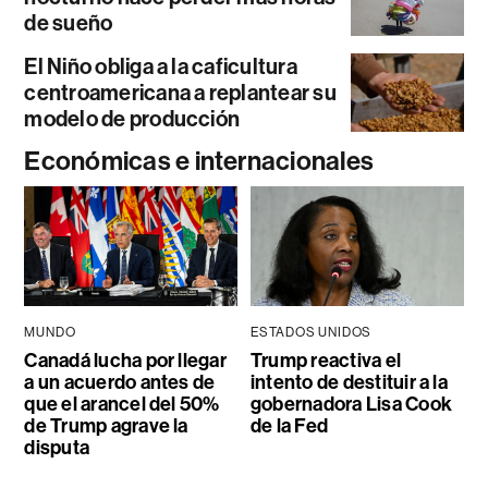
de sueño
El Niño obliga a la caficultura
centroamericana a replantear su
modelo de producción
Económicas e internacionales
MUNDO
ESTADOS UNIDOS
Canadá lucha por llegar
Trump reactiva el
a un acuerdo antes de
intento de destituir a la
que el arancel del 50%
gobernadora Lisa Cook
de Trump agrave la
de la Fed
disputa