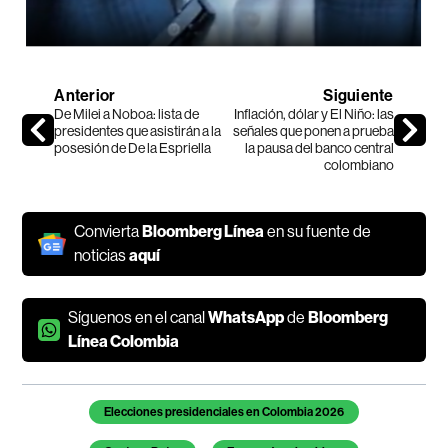
Anterior
Siguiente
De Milei a Noboa: lista de
Inflación, dólar y El Niño: las
presidentes que asistirán a la
señales que ponen a prueba
posesión de De la Espriella
la pausa del banco central
colombiano
Convierta
Bloomberg Línea
en su fuente de
noticias
aquí
Síguenos en el canal
WhatsApp
de
Bloomberg
Línea Colombia
Temas de este artículo
Elecciones presidenciales en Colombia 2026