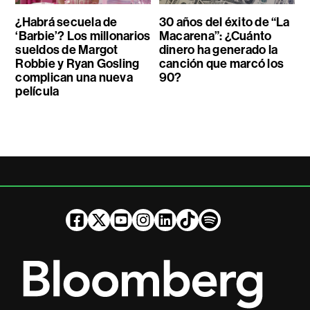
¿Habrá secuela de
30 años del éxito de “La
‘Barbie’? Los millonarios
Macarena”: ¿Cuánto
sueldos de Margot
dinero ha generado la
Robbie y Ryan Gosling
canción que marcó los
complican una nueva
90?
película