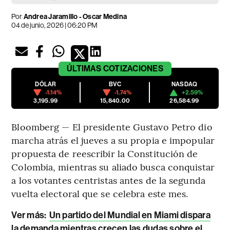
Por
Andrea Jaramillo - Oscar Medina
04 de junio, 2026 | 06:20 PM
ÚLTIMAS
COTIZACIONES
DÓLAR
BVC
NASDAQ
-1.14%
-1.74%
+2.59%
3,195.99
15,840.00
26,584.99
Bloomberg — El presidente Gustavo Petro dio
marcha atrás el jueves a su propia e impopular
propuesta de reescribir la Constitución de
Colombia, mientras su aliado busca conquistar
a los votantes centristas antes de la segunda
vuelta electoral que se celebra este mes.
Ver más:
Un partido del Mundial en Miami dispara
la demanda mientras crecen las dudas sobre el