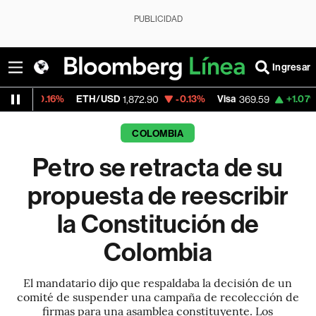
PUBLICIDAD
Ingresar
6%
ETH/USD
-0.13%
Visa
+1.07%
MercadoL
1,872.90
369.59
COLOMBIA
Petro se retracta de su
propuesta de reescribir
la Constitución de
Colombia
El mandatario dijo que respaldaba la decisión de un
comité de suspender una campaña de recolección de
firmas para una asamblea constituyente. Los