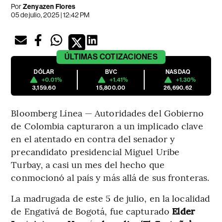
Por
Zenyazen Flores
05 de julio, 2025 | 12:42 PM
ÚLTIMAS
COTIZACIONES
DÓLAR
BVC
NASDAQ
+0.01%
+1.41%
+1.30%
3,159.60
15,800.00
26,690.62
Bloomberg Línea — Autoridades del Gobierno
de Colombia capturaron a un implicado clave
en el atentado en contra del senador y
precandidato presidencial Miguel Uribe
Turbay, a casi un mes del hecho que
conmocionó al país y más allá de sus fronteras.
La madrugada de este 5 de julio, en la localidad
de Engativá de Bogotá, fue capturado
Elder