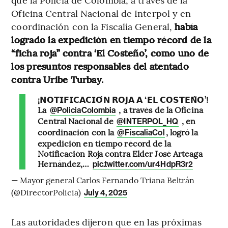
Oficina Central Nacional de Interpol y en
coordinación con la Fiscalía General,
había
logrado la expedición en tiempo récord de la
“ficha roja” contra ‘El Costeño’, como uno de
los presuntos responsables del atentado
contra Uribe Turbay.
¡𝗡𝗢𝗧𝗜𝗙𝗜𝗖𝗔𝗖𝗜𝗢́𝗡 𝗥𝗢𝗝𝗔 𝗔 ‘𝗘𝗟 𝗖𝗢𝗦𝗧𝗘𝗡̃𝗢’!
La
, a través de la Oficina
@PoliciaColombia
Central Nacional de
, en
@INTERPOL_HQ
coordinación con la
, logró la
@FiscaliaCol
expedición en tiempo récord de la
Notificación Roja contra Elder José Arteaga
Hernández,…
pic.twitter.com/ur4HdpR3r2
— Mayor general Carlos Fernando Triana Beltrán
(@DirectorPolicia)
July 4, 2025
Las autoridades dijeron que en las próximas