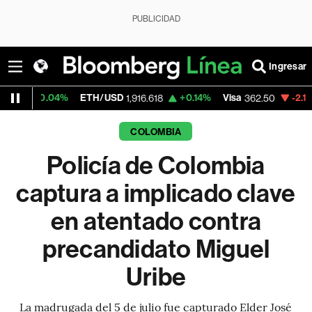
PUBLICIDAD
Ingresar
4%
ETH/USD
+0.14%
Visa
-2.15%
Mercado
1,916.618
362.50
COLOMBIA
Policía de Colombia
captura a implicado clave
en atentado contra
precandidato Miguel
Uribe
La madrugada del 5 de julio fue capturado Elder José