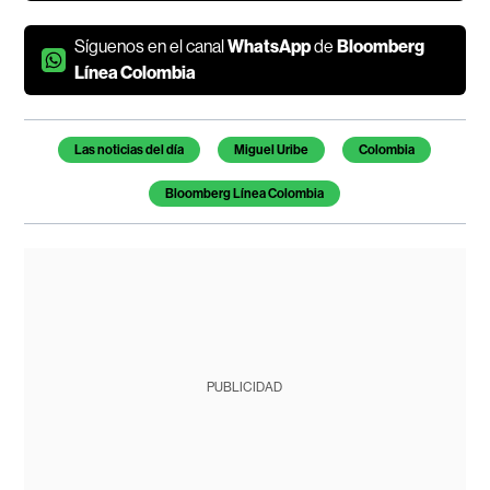
Síguenos en el canal
WhatsApp
de
Bloomberg
Línea Colombia
Temas de este artículo
Las noticias del día
Miguel Uribe
Colombia
Bloomberg Línea Colombia
PUBLICIDAD