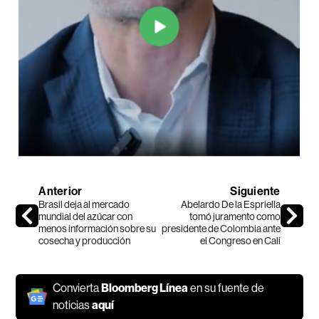
Anterior
Siguiente
Brasil deja al mercado
Abelardo De la Espriella
mundial del azúcar con
tomó juramento como
menos información sobre su
presidente de Colombia ante
cosecha y producción
el Congreso en Cali
Convierta
Bloomberg Línea
en su fuente de
noticias
aquí