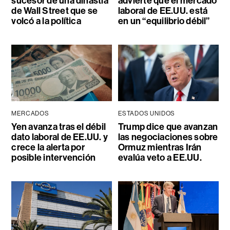
sucesor de una dinastía
advierte que el mercado
de Wall Street que se
laboral de EE.UU. está
volcó a la política
en un “equilibrio débil”
MERCADOS
ESTADOS UNIDOS
Yen avanza tras el débil
Trump dice que avanzan
dato laboral de EE.UU. y
las negociaciones sobre
crece la alerta por
Ormuz mientras Irán
posible intervención
evalúa veto a EE.UU.