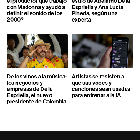
el productor que trabajó
estilo de Abelardo De la
con Madonna y ayudó a
Espriella y Ana Lucía
definir el sonido de los
Pineda, según una
2000?
experta
De los vinos a la música:
Artistas se resisten a
los negocios y
que sus voces y
empresas de De la
canciones sean usadas
Espriella, el nuevo
para entrenar a la IA
presidente de Colombia