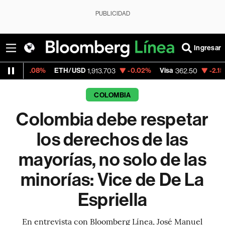
PUBLICIDAD
Ingresar
ETH/USD
-0.02%
Visa
-2.15%
MercadoLi
1,913.703
362.50
COLOMBIA
Colombia debe respetar
los derechos de las
mayorías, no solo de las
minorías: Vice de De La
Espriella
En entrevista con Bloomberg Línea, José Manuel