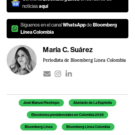
noticias
aquí
Síguenos en el canal
WhatsApp
de
Bloomberg
Línea Colombia
María C. Suárez
Periodista de Bloomberg Línea Colombia
Temas de este artículo
José Manuel Restrepo
Abelardo de La Espriella
Elecciones presidenciales en Colombia 2026
Bloomberg Línea
Bloomberg Línea Colombia