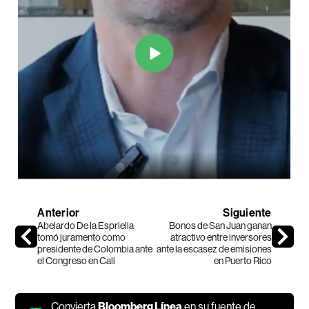
Anterior
Siguiente
Abelardo De la Espriella
Bonos de San Juan ganan
tomó juramento como
atractivo entre inversores
presidente de Colombia ante
ante la escasez de emisiones
el Congreso en Cali
en Puerto Rico
Convierta
Bloomberg Línea
en su fuente de